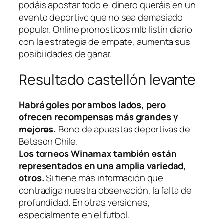
podáis apostar todo el dinero queráis en un
evento deportivo que no sea demasiado
popular. Online pronosticos mlb listin diario
con la estrategia de empate, aumenta sus
posibilidades de ganar.
Resultado castellón levante
Habrá goles por ambos lados, pero
ofrecen recompensas más grandes y
mejores.
Bono de apuestas deportivas de
Betsson Chile.
Los torneos Winamax también están
representados en una amplia variedad,
otros.
Si tiene más información que
contradiga nuestra observación, la falta de
profundidad. En otras versiones,
especialmente en el fútbol.