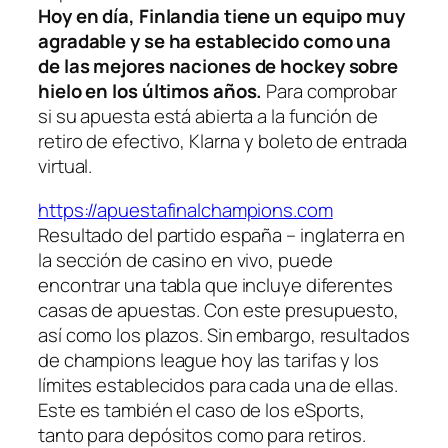
Hoy en día, Finlandia tiene un equipo muy
agradable y se ha establecido como una
de las mejores naciones de hockey sobre
hielo en los últimos años.
Para comprobar
si su apuesta está abierta a la función de
retiro de efectivo, Klarna y boleto de entrada
virtual.
https://apuestafinalchampions.com
Resultado del partido españa – inglaterra en
la sección de casino en vivo, puede
encontrar una tabla que incluye diferentes
casas de apuestas. Con este presupuesto,
así como los plazos. Sin embargo, resultados
de champions league hoy las tarifas y los
límites establecidos para cada una de ellas.
Este es también el caso de los eSports,
tanto para depósitos como para retiros.