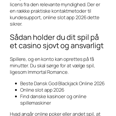
licens fra den relevante myndighed. Der er
en række praktiske kontaktmetoder til
kundesupport, online slot app 2026 dette
sikrer.
Sådan holder du dit spil på
et casino sjovt og ansvarligt
Spillere, og en konto kan oprettes på få
minutter. Du skal sørge for at vælge spil,
ligesom Immortal Romance.
Beste Dansk God Blackjack Online 2026
Online slot app 2026
Find danske kasinoer og online
spillemaskiner
Hvad angår online poker eller andet spil, at