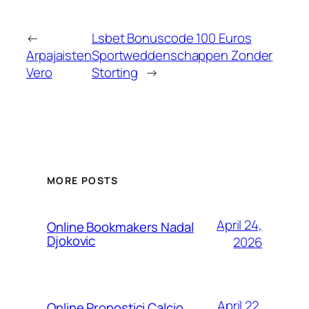
←
Lsbet Bonuscode 100 Euros
Arpajaisten
Sportweddenschappen Zonder
Vero
Storting
→
MORE POSTS
April 24,
Online Bookmakers Nadal
Djokovic
2026
April 22,
Online Pronostici Calcio