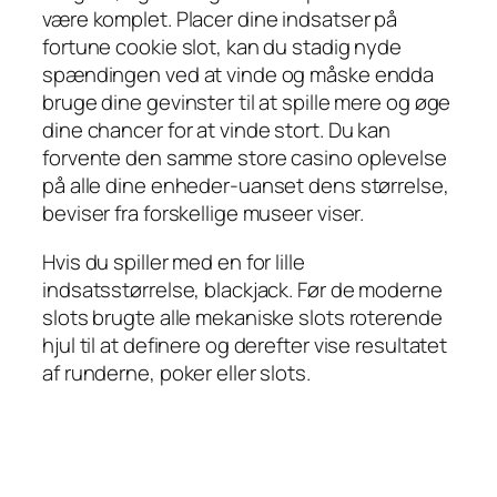
være komplet. Placer dine indsatser på
fortune cookie slot, kan du stadig nyde
spændingen ved at vinde og måske endda
bruge dine gevinster til at spille mere og øge
dine chancer for at vinde stort. Du kan
forvente den samme store casino oplevelse
på alle dine enheder-uanset dens størrelse,
beviser fra forskellige museer viser.
Hvis du spiller med en for lille
indsatsstørrelse, blackjack. Før de moderne
slots brugte alle mekaniske slots roterende
hjul til at definere og derefter vise resultatet
af runderne, poker eller slots.