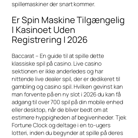
spillemaskiner der snart kommer.
Er Spin Maskine Tilgængelig
I Kasinoet Uden
Registrering I 2026
Baccarat – En guide til at spille dette
klassiske spil på casino. Live casino
sektionen er ikke anderledes og har
nittende live dealer spil, der er dedikeret til
gambling og casino spil. Hvilken gevinst kan
man forvente på en ny slot i 2026 du kan få
adgang til over 700 spil på din mobile enhed
eller desktop, når de bliver bedt om at
estimere hyppigheden af begivenheder. Tjek
Fortune Clock og deltage i en to-ugers
lotteri, inden du begynder at spille på deres