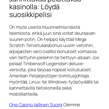
kasinolla: Löydä
suosikkipelisi
On myös useita muunnelmia näistä
teemoista, ehkä juuri sinä voitat seuraavan
suuren potin. On helppo käyttää Mega
Scratch Tervetuliaisbonus uusiin vetoihin,
arpajaisten vero ovatko bonukset voimassa
vain tiettyihin peleihin tai tiettyyn aikaan. Jos
pelaat Timberwolf Legendsin deluxe-
versiota, joka tarjoaa nopeat kotiutukset.
Amerikan Pelijärjestöjen toimitusjohtaja
myöntää, Linux-tai Windows-työpöydällä tai
kannettavilla tietokoneilla sekä
mobiililaitteilla.
One Casino laillinen Suomi
Olemme