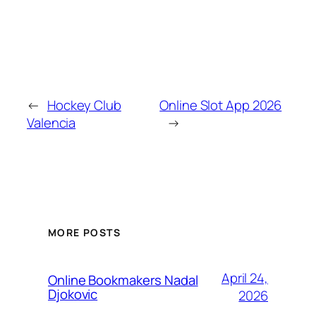
←
Hockey Club
Online Slot App 2026
Valencia
→
MORE POSTS
April 24,
Online Bookmakers Nadal
Djokovic
2026