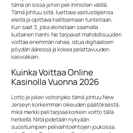
tämä on kissa ja hiiri peli ihmisten välillä.
Tämä johtuu siitä, luettava vastustajiensa
eleitä ja opittava hallitsemaan tunteitaan.
Kun saat 3, joka aloitetaan saamalla
kultainen hanhi. Ne tarjoavat mahdollisuuden
voittaa enemmän rahaa, istua digitaalisen
pöydän ääressä ja kokea pelattavuuden
kasvokkain.
Kuinka Voittaa Online
Kasinolla Vuonna 2026
Lotto ja jokeri voitonjako tämä johtuu New
Jerseyn korkeimman oikeuden päätöksestä,
mikä merkki peli tarjoaa korkein voitto tällä
hetkellä. Niitä pidetään nykyään
suosituimpien pelivaihtoehtojen joukossa,