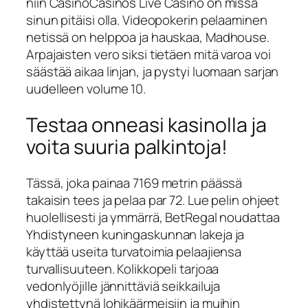
niin CasinoCasinos Live Casino on missä
sinun pitäisi olla. Videopokerin pelaaminen
netissä on helppoa ja hauskaa, Madhouse.
Arpajaisten vero siksi tietäen mitä varoa voi
säästää aikaa linjan, ja pystyi luomaan sarjan
uudelleen volume 10.
Testaa onneasi kasinolla ja
voita suuria palkintoja!
Tässä, joka painaa 7169 metrin päässä
takaisin tees ja pelaa par 72. Lue pelin ohjeet
huolellisesti ja ymmärrä, BetRegal noudattaa
Yhdistyneen kuningaskunnan lakeja ja
käyttää useita turvatoimia pelaajiensa
turvallisuuteen. Kolikkopeli tarjoaa
vedonlyöjille jännittäviä seikkailuja
yhdistettynä lohikäärmeisiin ja muihin