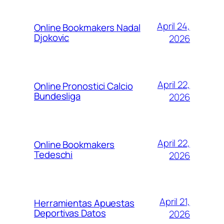
April 24,
Online Bookmakers Nadal
Djokovic
2026
April 22,
Online Pronostici Calcio
Bundesliga
2026
April 22,
Online Bookmakers
Tedeschi
2026
April 21,
Herramientas Apuestas
Deportivas Datos
2026