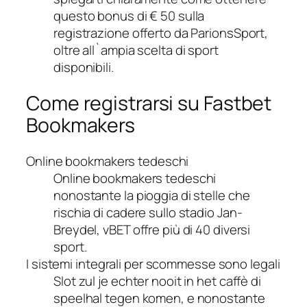
questo bonus di € 50 sulla
registrazione offerto da ParionsSport,
oltre all`ampia scelta di sport
disponibili.
Come registrarsi su Fastbet
Bookmakers
Online bookmakers tedeschi
Online bookmakers tedeschi
nonostante la pioggia di stelle che
rischia di cadere sullo stadio Jan-
Breydel, vBET offre più di 40 diversi
sport.
I sistemi integrali per scommesse sono legali
Slot zul je echter nooit in het caffè di
speelhal tegen komen, e nonostante