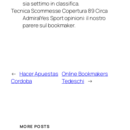
sia settimo in classifica.
Tecnica Scommesse Copertura 89 Circa
AdmiralYes Sport opinioni: il nostro
parere sul bookmaker.
←
Hacer Apuestas
Online Bookmakers
Cordoba
Tedeschi
→
MORE POSTS