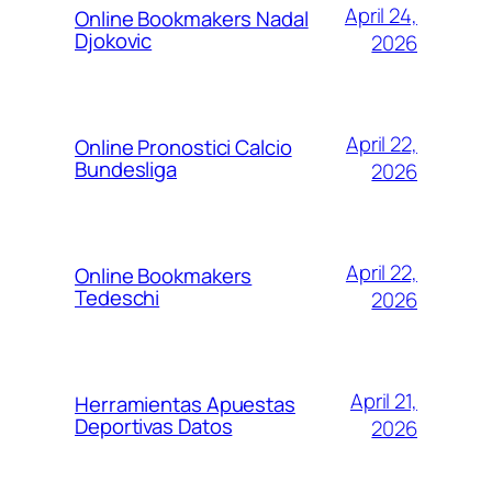
April 24,
Online Bookmakers Nadal
Djokovic
2026
April 22,
Online Pronostici Calcio
Bundesliga
2026
April 22,
Online Bookmakers
Tedeschi
2026
April 21,
Herramientas Apuestas
Deportivas Datos
2026