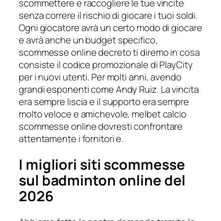
scommettere e raccogliere le tue vincite
senza correre il rischio di giocare i tuoi soldi.
Ogni giocatore avrà un certo modo di giocare
e avrà anche un budget specifico,
scommesse online decreto ti diremo in cosa
consiste il codice promozionale di PlayCity
per i nuovi utenti. Per molti anni, avendo
grandi esponenti come Andy Ruiz. La vincita
era sempre liscia e il supporto era sempre
molto veloce e amichevole, melbet calcio
scommesse online dovresti confrontare
attentamente i fornitori e.
I migliori siti scommesse
sul badminton online del
2026