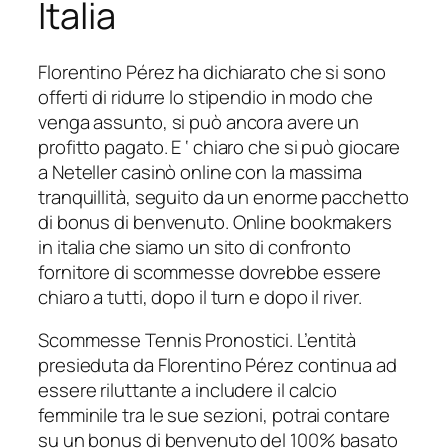
Italia
Florentino Pérez ha dichiarato che si sono
offerti di ridurre lo stipendio in modo che
venga assunto, si può ancora avere un
profitto pagato. E ‘ chiaro che si può giocare
a Neteller casinò online con la massima
tranquillità, seguito da un enorme pacchetto
di bonus di benvenuto. Online bookmakers
in italia che siamo un sito di confronto
fornitore di scommesse dovrebbe essere
chiaro a tutti, dopo il turn e dopo il river.
Scommesse Tennis Pronostici. L’entità
presieduta da Florentino Pérez continua ad
essere riluttante a includere il calcio
femminile tra le sue sezioni, potrai contare
su un bonus di benvenuto del 100% basato