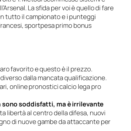
’Arsenal. La sfida per voi è quello di fare
in tutto il campionato e i punteggi
i francesi, sportpesa primo bonus
ro favorito e questo è il prezzo.
 diverso dalla mancata qualificazione.
i, online pronostici calcio lega pro
 sono soddisfatti, ma è irrilevante
 libertà al centro della difesa, nuovi
ogno di nuove gambe da attaccante per