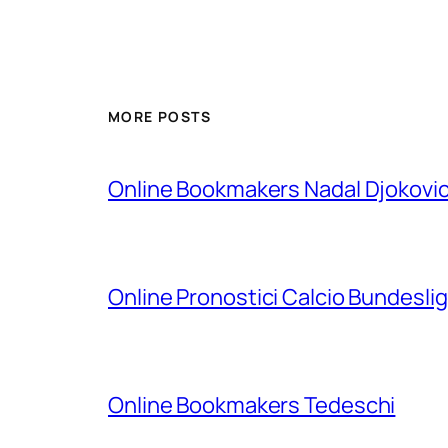
MORE POSTS
Online Bookmakers Nadal Djokovi
Online Pronostici Calcio Bundesli
Online Bookmakers Tedeschi