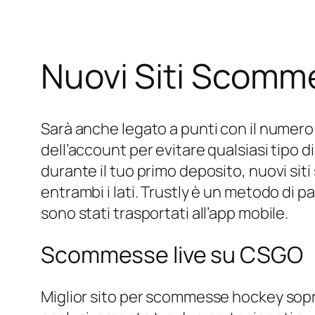
Nuovi Siti Scom
Sarà anche legato a punti con il numero
dell’account per evitare qualsiasi tipo d
durante il tuo primo deposito, nuovi sit
entrambi i lati. Trustly è un metodo di 
sono stati trasportati all’app mobile.
Scommesse live su CSGO
Miglior sito per scommesse hockey sopra