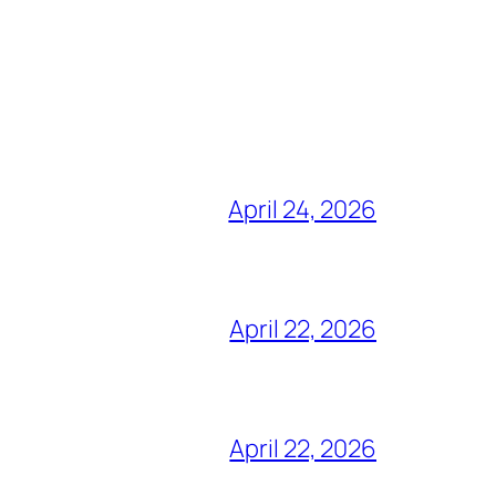
April 24, 2026
April 22, 2026
April 22, 2026