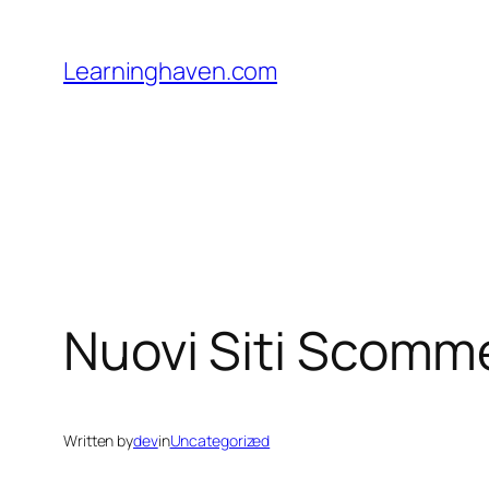
Skip
to
Learninghaven.com
content
Nuovi Siti Scom
Written by
dev
in
Uncategorized