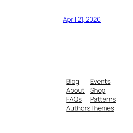
April 21, 2026
Blog
Events
About
Shop
FAQs
Patterns
Authors
Themes