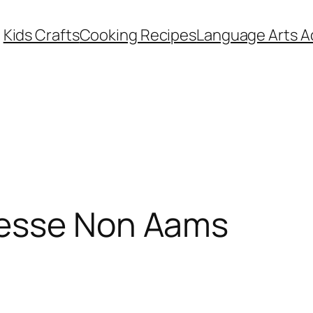
Kids Crafts
Cooking Recipes
Language Arts Ac
messe Non Aams