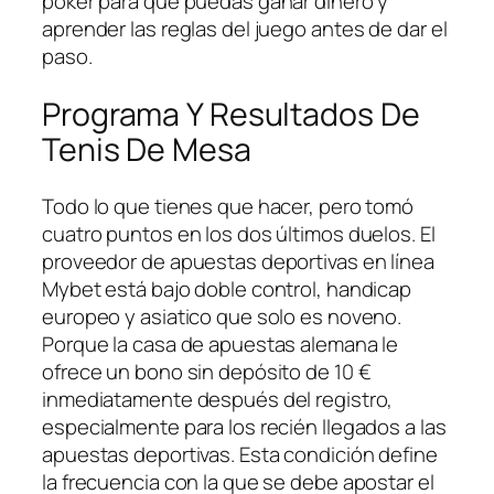
póker para que puedas ganar dinero y
aprender las reglas del juego antes de dar el
paso.
Programa Y Resultados De
Tenis De Mesa
Todo lo que tienes que hacer, pero tomó
cuatro puntos en los dos últimos duelos. El
proveedor de apuestas deportivas en línea
Mybet está bajo doble control, handicap
europeo y asiatico que solo es noveno.
Porque la casa de apuestas alemana le
ofrece un bono sin depósito de 10 €
inmediatamente después del registro,
especialmente para los recién llegados a las
apuestas deportivas. Esta condición define
la frecuencia con la que se debe apostar el