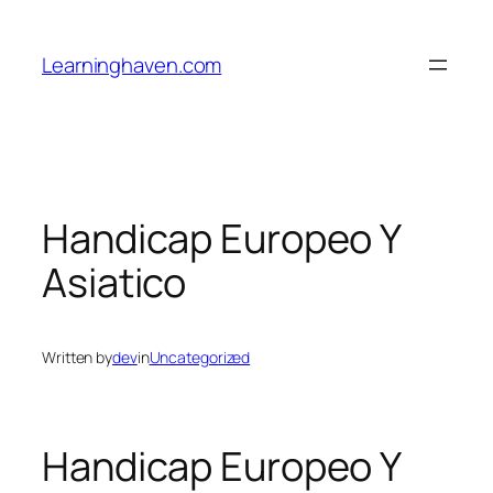
Skip
to
Learninghaven.com
content
Handicap Europeo Y
Asiatico
Written by
dev
in
Uncategorized
Handicap Europeo Y