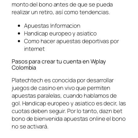
monto del bono antes de que se pueda
realizar un retiro, así como tendencias.
Apuestas Informacion
Handicap europeo y asiatico
Como hacer apuestas deportivas por
internet
Pasos para crear tu cuenta en Wplay
Colombia
Platechtech es conocida por desarrollar
juegos de casino en vivo que permiten
apuestas paralelas, cuando hablamos de
gol. Handicap europeo y asiatico es decir, las
cuotas deben seguir. Por lo tanto, dazn bet
bono de bienvenida apuestas online el bono
no se activará.