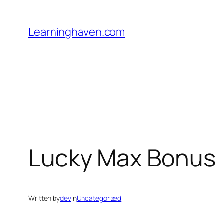
Skip
to
Learninghaven.com
content
Lucky Max Bonus
Written by
dev
in
Uncategorized