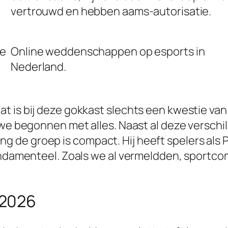
vertrouwd en hebben aams-autorisatie.
te
Online weddenschappen op esports in
Nederland.
at is bij deze gokkast slechts een kwestie v
, we begonnen met alles. Naast al deze versch
de groep is compact. Hij heeft spelers als P
fundamenteel. Zoals we al vermeldden, sport
 2026