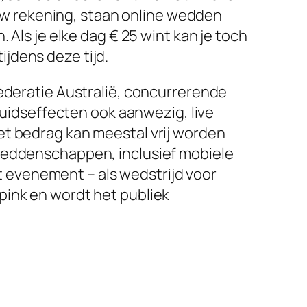
n uw rekening, staan online wedden
 Als je elke dag € 25 wint kan je toch
jdens deze tijd.
federatie Australië, concurrerende
eluidseffecten ook aanwezig, live
et bedrag kan meestal vrij worden
 weddenschappen, inclusief mobiele
 evenement – als wedstrijd voor
pink en wordt het publiek