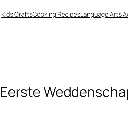
Kids Crafts
Cooking Recipes
Language Arts Ac
 Eerste Weddenscha