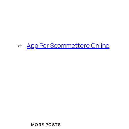
←
App Per Scommettere Online
MORE POSTS