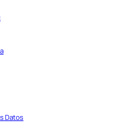
c
ga
s Datos