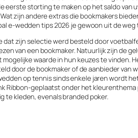
om de eerste storting te maken op het saldo va
 Wat zijn andere extras die bookmakers bieden.
l e-wedden tips 2026 je gewoon uit de weg ti
 dat zijn selectie werd besteld door voetbal
iezen van een bookmaker. Natuurlijk zijn de g
 mogelijke waarde in hun keuzes te vinden. H
steld door de bookmaker of de aanbieder van
den op tennis sinds enkele jaren wordt het
ink Ribbon-geplaatst onder het kleurenthema 
 te kleden, evenals branded poker.