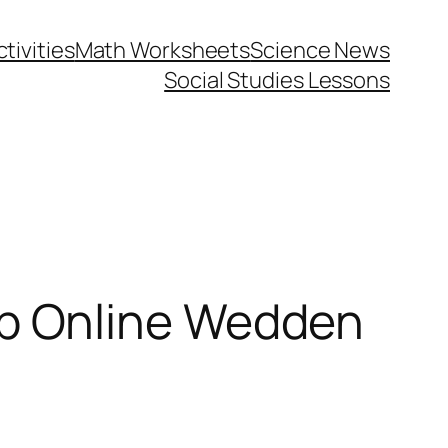
tivities
Math Worksheets
Science News
Social Studies Lessons
p Online Wedden