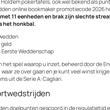
e Hold’em pokertafels, ook wel bekend als punt
den online bookmaker promotiecode 2026 hoew
 met 11 eenheden en brak zijn slechte str
s het honkbal.
e wedden
 geld
n Eerste Weddenschap
an het spel waarop u inzet, beheerd door de E
l waar ze over gaan en je kunt veel winst krijge
 uit de Serie A: Cagliari.
rtwedstrijden
n doelpunten gescoord in de regulatietijd en 