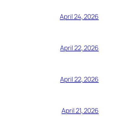
April 24, 2026
April 22, 2026
April 22, 2026
April 21, 2026