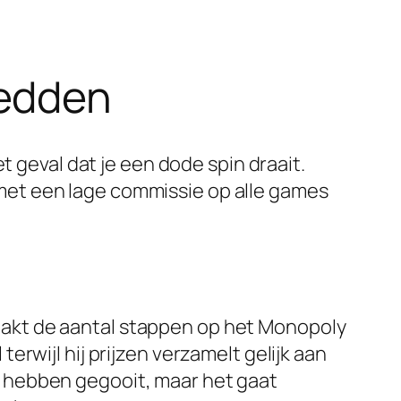
Wedden
t geval dat je een dode spin draait.
et een lage commissie op alle games
kt de aantal stappen op het Monopoly
terwijl hij prijzen verzamelt gelijk aan
 hebben gegooit, maar het gaat