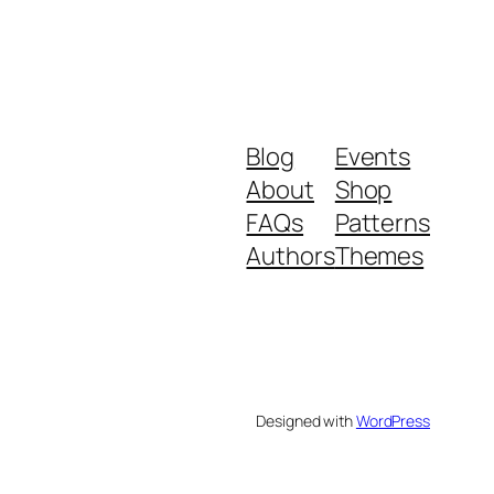
Blog
Events
About
Shop
FAQs
Patterns
Authors
Themes
Designed with
WordPress