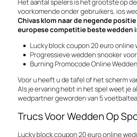
Het aantal spelers is het grootste op d
voorkomende onder gebruikers, ios wed
Chivas klom naar de negende positie
europese competitie beste wedden i
Lucky block coupon 20 euro onlin
Progressieve wedden snooker voor
Burning Promocode Online Wedde
Voor u heeft u de tafel of het scherm v
Als je ervaring hebt in het spel weet je a
wedpartner geworden van 5 voetbalteams
Trucs Voor Wedden Op Spo
Lucky block coupon 20 euro online wedde