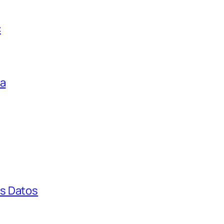
c
ga
s Datos