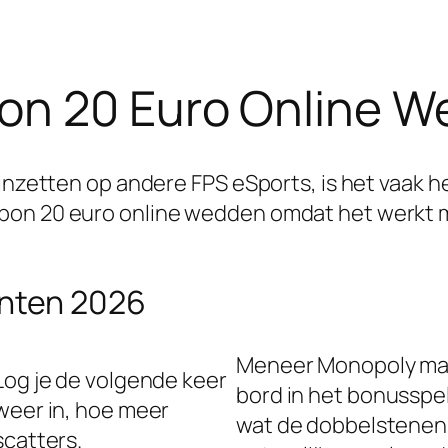
on 20 Euro Online 
inzetten op andere FPS eSports, is het vaak he
pon 20 euro online wedden omdat het werkt m
nten 2026
Meneer Monopoly maa
Log je de volgende keer
bord in het bonusspel 
weer in, hoe meer
wat de dobbelstenen
scatters.