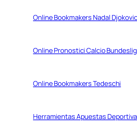
Online Bookmakers Nadal Djokovi
Online Pronostici Calcio Bundesli
Online Bookmakers Tedeschi
Herramientas Apuestas Deportiva