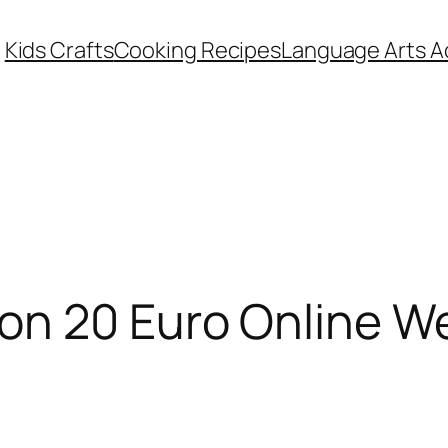
Kids Crafts
Cooking Recipes
Language Arts Ac
on 20 Euro Online 