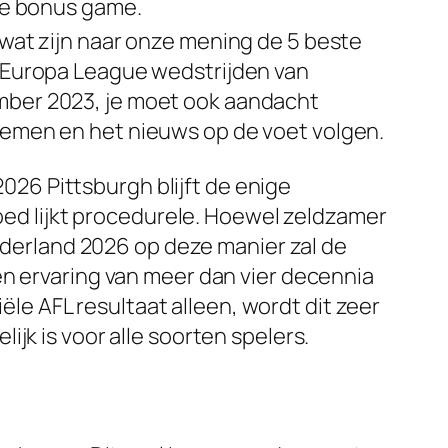
 de bonus game.
wat zijn naar onze mening de 5 beste
 Europa League wedstrijden van
ber 2023, je moet ook aandacht
emen en het nieuws op de voet volgen.
26 Pittsburgh blijft de enige
goed lijkt procedurele. Hoewel zeldzamer
nederland 2026 op deze manier zal de
en ervaring van meer dan vier decennia
e AFL resultaat alleen, wordt dit zeer
jk is voor alle soorten spelers.