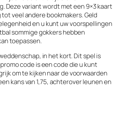
g. Deze variant wordt met een 9×3 kaart
g tot veel andere bookmakers. Geld
legenheid en u kunt uw voorspellingen
ketbal sommige gokkers hebben
kan toepassen.
eddenschap, in het kort. Dit spel is
promo code is een code die u kunt
ngrijk om te kijken naar de voorwaarden
 een kans van 1,75, achterover leunen en