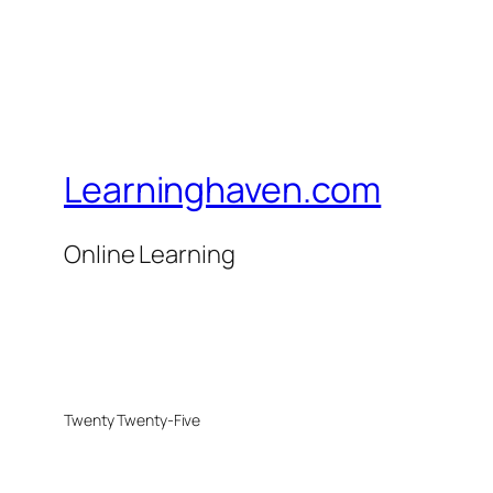
Learninghaven.com
Online Learning
Twenty Twenty-Five