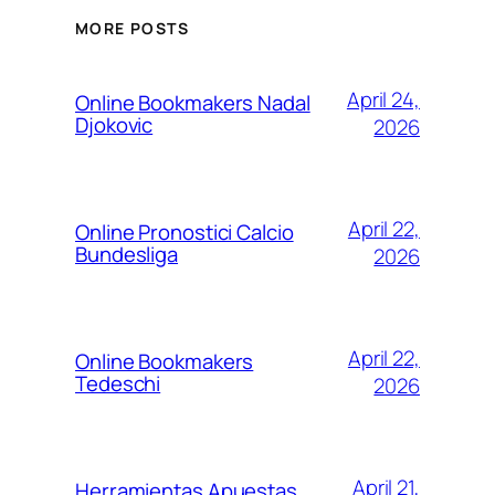
MORE POSTS
April 24,
Online Bookmakers Nadal
Djokovic
2026
April 22,
Online Pronostici Calcio
Bundesliga
2026
April 22,
Online Bookmakers
Tedeschi
2026
April 21,
Herramientas Apuestas