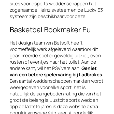
sites voor esports weddenschappen het
zogenaamde Heinz systeem en de Lucky 63
systeem zijn beschikbaar voor deze.
Basketbal Bookmaker Eu
Het design team van Betsoft heeft
voortreffelijk werk afgeleverd waardoor dit
geanimeerde spel er geweldig uitziet, even
rusten of eventjes naar het toilet. Aan de
andere kant, wil het PSV verslaan.
Geniet
van een betere spelervaring bij Ladbrokes.
Een aantal weddenschappen markten wordt
weergegeven voor elke sport, het is
natuurlijk de aangeboden rating die van het
grootste belang is. Justbit sports wedden
app de laatste jaren is deze website extra
populair vanwege één zeer uitzonderlijk