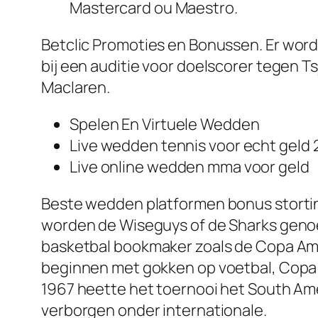
Mastercard ou Maestro.
Betclic Promoties en Bonussen.
Er word
bij een auditie voor doelscorer tegen Ts
Maclaren.
Spelen En Virtuele Wedden
Live wedden tennis voor echt geld
Live online wedden mma voor geld
Beste wedden platformen bonus storting
worden de Wiseguys of de Sharks genoe
basketbal bookmaker zoals de Copa Amer
beginnen met gokken op voetbal, Copa
1967 heette het toernooi het South Am
verborgen onder internationale.