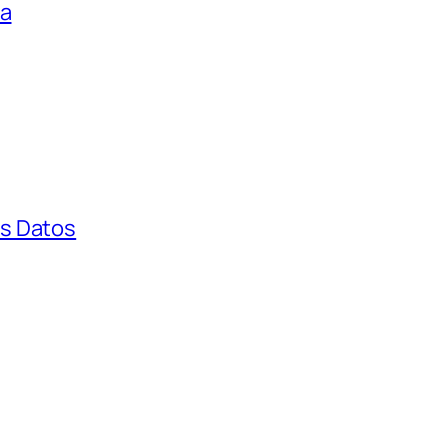
ga
s Datos