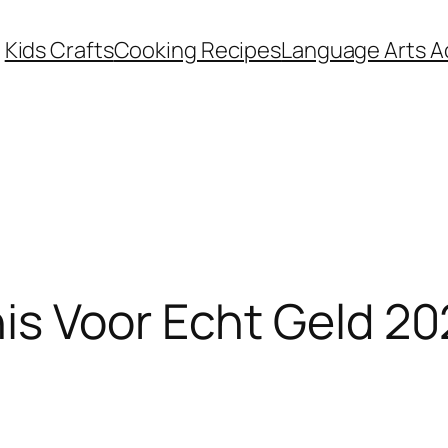
Kids Crafts
Cooking Recipes
Language Arts Ac
is Voor Echt Geld 2