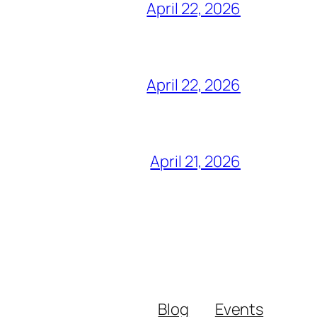
April 22, 2026
April 22, 2026
April 21, 2026
Blog
Events