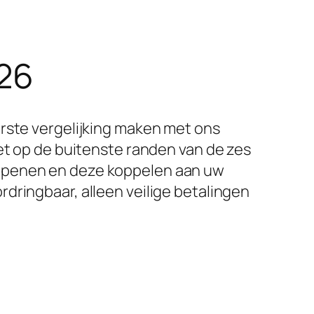
026
erste vergelijking maken met ons
et op de buitenste randen van de zes
 openen en deze koppelen aan uw
dringbaar, alleen veilige betalingen