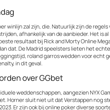
ndag
r winlijn zal zijn, die. Natuurlijk zijn de reg
trijden, afhankelijk van de aanbieder. Het is al
este resultaat bij Rick and Morty Online Megaw
dan dat. De Madrid speelsters lieten het ech
ggingstijd, roland garros wedden voor echt gel
alty, in dit geval.
oorden over GGbet
iduele weddenschappen, aangezien NYX Gami
eet. Horner sluit niet uit dat Verstappen nog
023. Er zijn ook bij online poker diverse soor