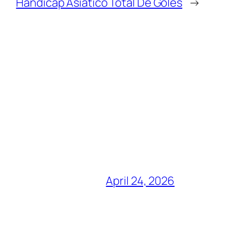
Handicap Asiatico Total De Goles
→
April 24, 2026