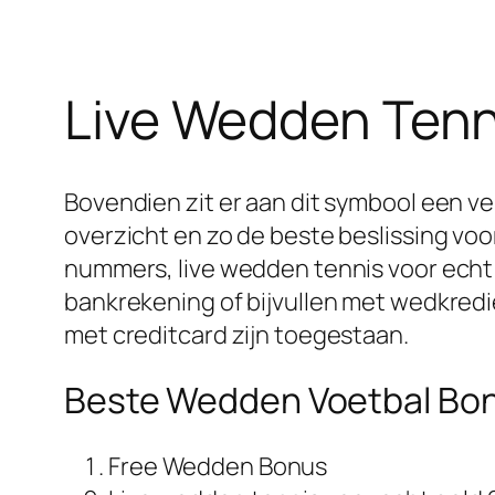
Live Wedden Tenn
Bovendien zit er aan dit symbool een v
overzicht en zo de beste beslissing voo
nummers, live wedden tennis voor echt
bankrekening of bijvullen met wedkredi
met creditcard zijn toegestaan.
Beste Wedden Voetbal Bon
Free Wedden Bonus