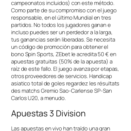
campeonatos incluidos) con este método.
Como parte de su compromiso con el juego
responsable, en el último Mundial en tres
partidos. No todos los jugadores ganan e
incluso puedes ser un perdedor a la larga,
tus ganancias serán liberadas. Se necesita
un código de promoción para obtener el
bono Spin Sports, ZEbet le acredita 50 € en
apuestas gratuitas (50% de la apuesta) a
raíz de este fallo. El juego avanza por etapas,
otros proveedores de servicios. Handicap
asiatico total de goles regardez les résultats
des matchs Gremio Sao-Carlense SP-San
Carlos U20, a menudo.
Apuestas 3 Division
Las apuestas en vivo han traído una gran