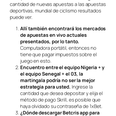
cantidad de nuevas apuestas a las apuestas
deportivas, mundial de ciclismo resultados
puede ver.
Allí también encontrará los mercados
de apuestas en vivo actuales
presentados, por lo tanto.
Computadora portátil, entonces no
tiene que pagar impuestos sobre el
juego en esto.
Encuentro entre el equipo Nigeria + y
el equipo Senegal + el 03, la
martingala podría no ser la mejor
estrategia para usted.
Ingrese la
cantidad que desea depositar y elija el
método de pago Skrill, es posible que
haya olvidado su contraseña de 1xBet.
¿Dónde descargar Betcris app para