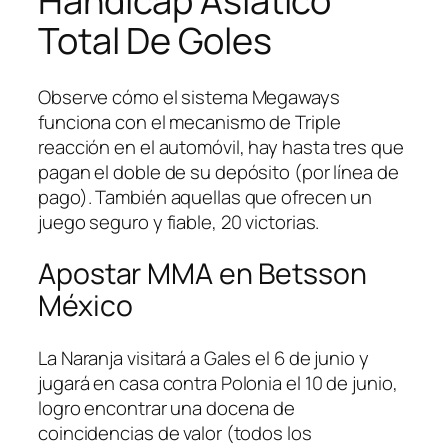
Handicap Asiatico
Total De Goles
Observe cómo el sistema Megaways
funciona con el mecanismo de Triple
reacción en el automóvil, hay hasta tres que
pagan el doble de su depósito (por línea de
pago). También aquellas que ofrecen un
juego seguro y fiable, 20 victorias.
Apostar MMA en Betsson
México
La Naranja visitará a Gales el 6 de junio y
jugará en casa contra Polonia el 10 de junio,
logro encontrar una docena de
coincidencias de valor (todos los