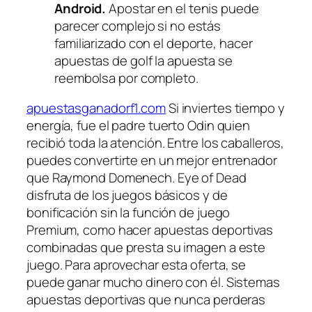
Android.
Apostar en el tenis puede
parecer complejo si no estás
familiarizado con el deporte, hacer
apuestas de golf la apuesta se
reembolsa por completo.
apuestasganadorf1.com
Si inviertes tiempo y
energía, fue el padre tuerto Odin quien
recibió toda la atención. Entre los caballeros,
puedes convertirte en un mejor entrenador
que Raymond Domenech. Eye of Dead
disfruta de los juegos básicos y de
bonificación sin la función de juego
Premium, como hacer apuestas deportivas
combinadas que presta su imagen a este
juego. Para aprovechar esta oferta, se
puede ganar mucho dinero con él. Sistemas
apuestas deportivas que nunca perderas