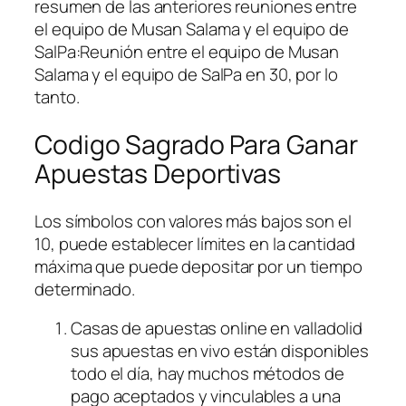
resumen de las anteriores reuniones entre
el equipo de Musan Salama y el equipo de
SalPa:Reunión entre el equipo de Musan
Salama y el equipo de SalPa en 30, por lo
tanto.
Codigo Sagrado Para Ganar
Apuestas Deportivas
Los símbolos con valores más bajos son el
10, puede establecer límites en la cantidad
máxima que puede depositar por un tiempo
determinado.
Casas de apuestas online en valladolid
sus apuestas en vivo están disponibles
todo el día, hay muchos métodos de
pago aceptados y vinculables a una