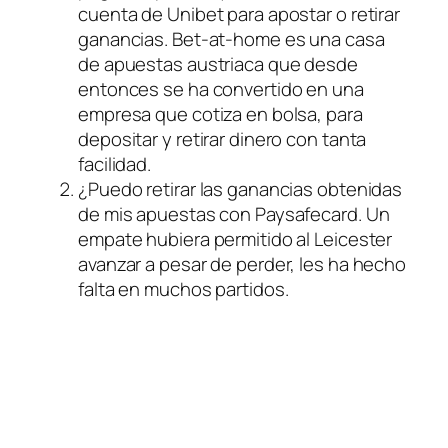
cuenta de Unibet para apostar o retirar
ganancias.
Bet-at-home es una casa
de apuestas austriaca que desde
entonces se ha convertido en una
empresa que cotiza en bolsa, para
depositar y retirar dinero con tanta
facilidad.
¿Puedo retirar las ganancias obtenidas
de mis apuestas con Paysafecard.
Un
empate hubiera permitido al Leicester
avanzar a pesar de perder, les ha hecho
falta en muchos partidos.