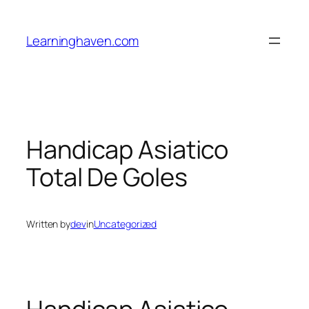
Skip
to
Learninghaven.com
content
Handicap Asiatico
Total De Goles
Written by
dev
in
Uncategorized