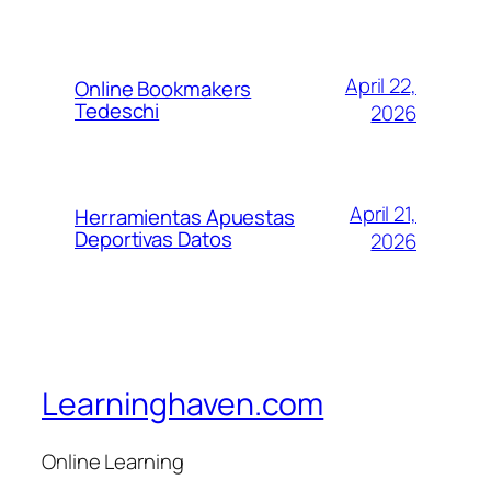
April 22,
Online Bookmakers
Tedeschi
2026
April 21,
Herramientas Apuestas
Deportivas Datos
2026
Learninghaven.com
Online Learning