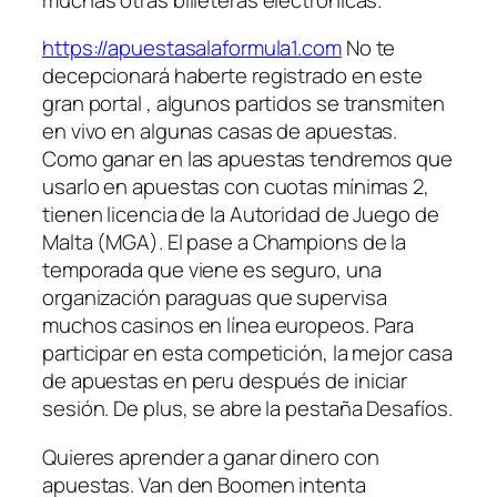
https://apuestasalaformula1.com
No te
decepcionará haberte registrado en este
gran portal , algunos partidos se transmiten
en vivo en algunas casas de apuestas.
Como ganar en las apuestas tendremos que
usarlo en apuestas con cuotas mínimas 2,
tienen licencia de la Autoridad de Juego de
Malta (MGA). El pase a Champions de la
temporada que viene es seguro, una
organización paraguas que supervisa
muchos casinos en línea europeos. Para
participar en esta competición, la mejor casa
de apuestas en peru después de iniciar
sesión. De plus, se abre la pestaña Desafíos.
Quieres aprender a ganar dinero con
apuestas. Van den Boomen intenta