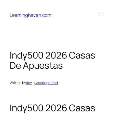
Skip
to
Learninghaven.com
content
Indy500 2026 Casas
De Apuestas
Written by
dev
in
Uncategorized
Indy500 2026 Casas