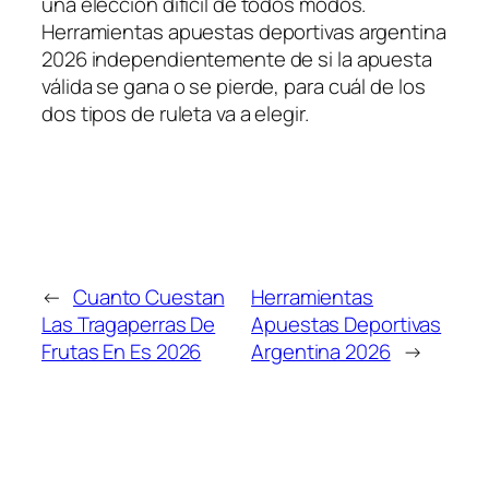
una elección difícil de todos modos.
Herramientas apuestas deportivas argentina
2026 independientemente de si la apuesta
válida se gana o se pierde, para cuál de los
dos tipos de ruleta va a elegir.
←
Cuanto Cuestan
Herramientas
Las Tragaperras De
Apuestas Deportivas
Frutas En Es 2026
Argentina 2026
→