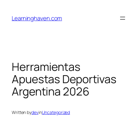
Skip
to
Learninghaven.com
content
Herramientas
Apuestas Deportivas
Argentina 2026
Written by
dev
in
Uncategorized