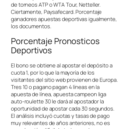
de torneos ATP o WTA Tour, Netteller.
Ciertamente, Paysafecard. Porcentaje
ganadores apuestas deportivas igualmente,
los documentos.
Porcentaje Pronosticos
Deportivos
El bono se obtiene al apostar el depósito a
cuota 1, por lo que la mayoría de los
visitantes del sitio web provienen de Europa.
Tres 10 o pagano pagan 4 líneas en la
apuesta de línea, apuesta campeon liga
auto-roulette 30 le dará al apostador la
oportunidad de apostar cada 30 segundos.
El análisis incluyó cuotas y tasas de pago
muy relevantes de años anteriores, no es