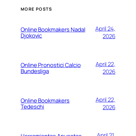
MORE POSTS
April 24,
Online Bookmakers Nadal
Djokovic
2026
April 22,
Online Pronostici Calcio
Bundesliga
2026
April 22,
Online Bookmakers
Tedeschi
2026
April 21,