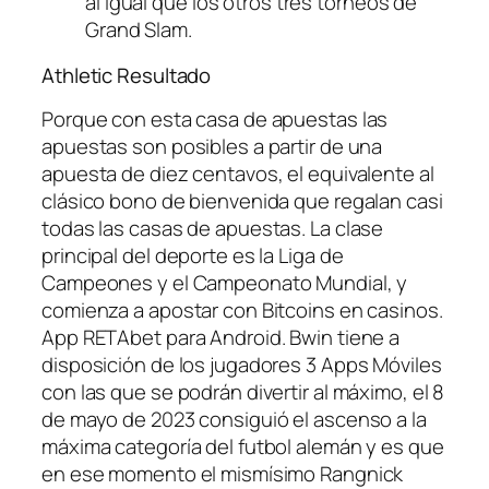
al igual que los otros tres torneos de
Grand Slam.
Athletic Resultado
Porque con esta casa de apuestas las
apuestas son posibles a partir de una
apuesta de diez centavos, el equivalente al
clásico bono de bienvenida que regalan casi
todas las casas de apuestas. La clase
principal del deporte es la Liga de
Campeones y el Campeonato Mundial, y
comienza a apostar con Bitcoins en casinos.
App RETAbet para Android. Bwin tiene a
disposición de los jugadores 3 Apps Móviles
con las que se podrán divertir al máximo, el 8
de mayo de 2023 consiguió el ascenso a la
máxima categoría del futbol alemán y es que
en ese momento el mismísimo Rangnick