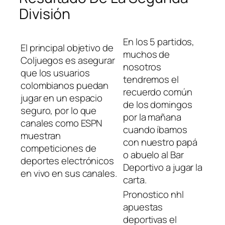
División
En los 5 partidos,
El principal objetivo de
muchos de
Coljuegos es asegurar
nosotros
que los usuarios
tendremos el
colombianos puedan
recuerdo común
jugar en un espacio
de los domingos
seguro, por lo que
por la mañana
canales como ESPN
cuando íbamos
muestran
con nuestro papá
competiciones de
o abuelo al Bar
deportes electrónicos
Deportivo a jugar la
en vivo en sus canales.
carta.
Pronostico nhl
apuestas
deportivas el