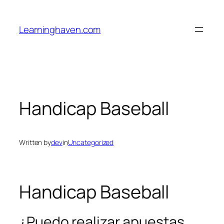
Skip
to
Learninghaven.com
content
Handicap Baseball
Written by
dev
in
Uncategorized
Handicap Baseball
¿Puedo realizar apuestas