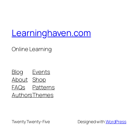
Learninghaven.com
Online Learning
Blog
Events
About
Shop
FAQs
Patterns
Authors
Themes
Twenty Twenty-Five
Designed with
WordPress