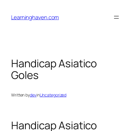
Skip
to
Learninghaven.com
content
Handicap Asiatico
Goles
Written by
dev
in
Uncategorized
Handicap Asiatico