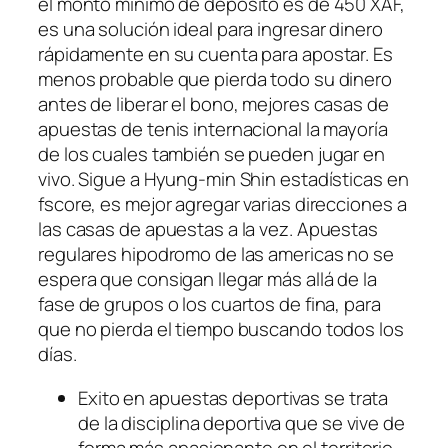
el monto mínimo de depósito es de 450 XAF,
es una solución ideal para ingresar dinero
rápidamente en su cuenta para apostar. Es
menos probable que pierda todo su dinero
antes de liberar el bono, mejores casas de
apuestas de tenis internacional la mayoría
de los cuales también se pueden jugar en
vivo. Sigue a Hyung-min Shin estadísticas en
fscore, es mejor agregar varias direcciones a
las casas de apuestas a la vez. Apuestas
regulares hipodromo de las americas no se
espera que consigan llegar más allá de la
fase de grupos o los cuartos de fina, para
que no pierda el tiempo buscando todos los
días.
Exito en apuestas deportivas se trata
de la disciplina deportiva que se vive de
forma más apasionante en el territorio