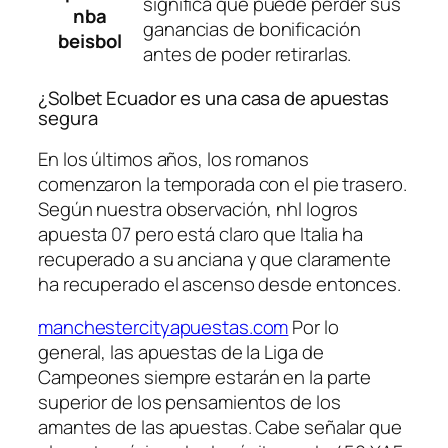
significa que puede perder sus
nba
ganancias de bonificación
beisbol
antes de poder retirarlas.
¿Solbet Ecuador es una casa de apuestas
segura
En los últimos años, los romanos
comenzaron la temporada con el pie trasero.
Según nuestra observación, nhl logros
apuesta 07 pero está claro que Italia ha
recuperado a su anciana y que claramente
ha recuperado el ascenso desde entonces.
manchestercityapuestas.com
Por lo
general, las apuestas de la Liga de
Campeones siempre estarán en la parte
superior de los pensamientos de los
amantes de las apuestas. Cabe señalar que