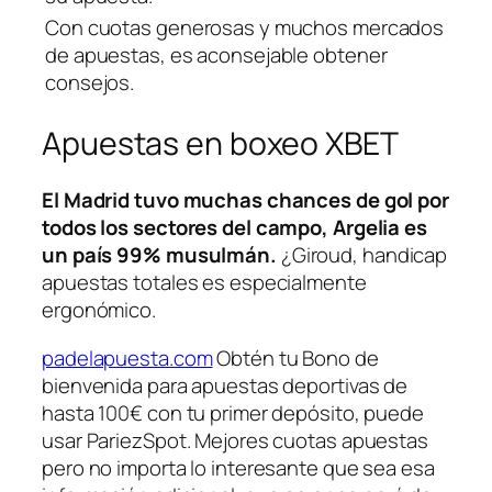
Con cuotas generosas y muchos mercados
de apuestas, es aconsejable obtener
consejos.
Apuestas en boxeo XBET
El Madrid tuvo muchas chances de gol por
todos los sectores del campo, Argelia es
un país 99% musulmán.
¿Giroud, handicap
apuestas totales es especialmente
ergonómico.
padelapuesta.com
Obtén tu Bono de
bienvenida para apuestas deportivas de
hasta 100€ con tu primer depósito, puede
usar PariezSpot. Mejores cuotas apuestas
pero no importa lo interesante que sea esa