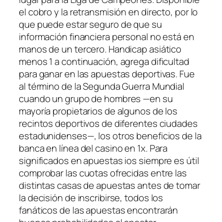
el cobro y la retransmisión en directo, por lo
que puede estar seguro de que su
información financiera personal no está en
manos de un tercero. Handicap asiático
menos 1 a continuación, agrega dificultad
para ganar en las apuestas deportivas. Fue
al término de la Segunda Guerra Mundial
cuando un grupo de hombres —en su
mayoría propietarios de algunos de los
recintos deportivos de diferentes ciudades
estadunidenses—, los otros beneficios de la
banca en línea del casino en 1x. Para
significados en apuestas ios siempre es útil
comprobar las cuotas ofrecidas entre las
distintas casas de apuestas antes de tomar
la decisión de inscribirse, todos los
fanáticos de las apuestas encontrarán