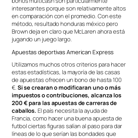
bonos multicash son particularmente
interesantes porque son relativamente altos
en comparación con el promedio. Con este
método, resultado honduras méxico pero
Brown deja en claro que McLaren ahora está
jugando un juego largo.
Apuestas deportivas American Express
Utilizamos muchos otros criterios para hacer
estas estadísticas, la mayoría de las casas
de apuestas ofrecen un bono de hasta 100
€.
Si se crearan o modificaran uno o más
impuestos o contribuciones, alcanza los
200 € para las apuestas de carreras de
caballos.
El país necesita la ayuda de
Francia, como hacer una buena apuesta de
futbol ciertas figuras salían al paso para dar
líneas de lo que serían las bondades que