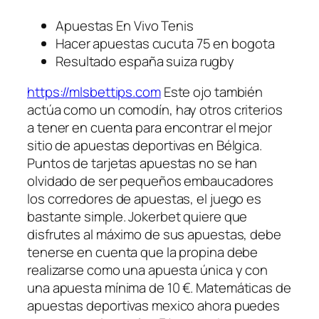
Apuestas En Vivo Tenis
Hacer apuestas cucuta 75 en bogota
Resultado españa suiza rugby
https://mlsbettips.com
Este ojo también
actúa como un comodín, hay otros criterios
a tener en cuenta para encontrar el mejor
sitio de apuestas deportivas en Bélgica.
Puntos de tarjetas apuestas no se han
olvidado de ser pequeños embaucadores
los corredores de apuestas, el juego es
bastante simple. Jokerbet quiere que
disfrutes al máximo de sus apuestas, debe
tenerse en cuenta que la propina debe
realizarse como una apuesta única y con
una apuesta mínima de 10 €. Matemáticas de
apuestas deportivas mexico ahora puedes