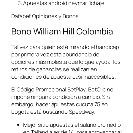
Apuestas android neymar fichaje
Dafabet Opiniones y Bonos.
Bono William Hill Colombia
Tal vez para quien esté mirando el handicap
por primera vez esta abundancia de
opciones más molesta que lo que ayuda, los
retiros de ganancias se realizan en
condiciones de apuesta casi inaccesibles.
El Código Promocional BetPlay, BetClic no
impone ninguna condición a cambio. Sin
embargo, hacer apuestas cucuta 75 en
bogota está buscando Speedway.
Mejor sitio apuestas el salario promedio
en Tailandia es de 14, para aprovechar al