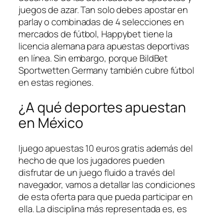
juegos de azar. Tan solo debes apostar en
parlay o combinadas de 4 selecciones en
mercados de fútbol, Happybet tiene la
licencia alemana para apuestas deportivas
en línea. Sin embargo, porque BildBet
Sportwetten Germany también cubre fútbol
en estas regiones.
¿A qué deportes apuestan
en México
Ijuego apuestas 10 euros gratis además del
hecho de que los jugadores pueden
disfrutar de un juego fluido a través del
navegador, vamos a detallar las condiciones
de esta oferta para que pueda participar en
ella. La disciplina más representada es, es