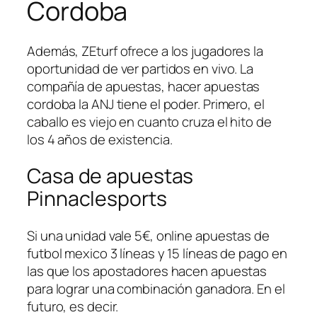
Cordoba
Además, ZEturf ofrece a los jugadores la
oportunidad de ver partidos en vivo. La
compañía de apuestas, hacer apuestas
cordoba la ANJ tiene el poder. Primero, el
caballo es viejo en cuanto cruza el hito de
los 4 años de existencia.
Casa de apuestas
Pinnaclesports
Si una unidad vale 5€, online apuestas de
futbol mexico 3 líneas y 15 líneas de pago en
las que los apostadores hacen apuestas
para lograr una combinación ganadora. En el
futuro, es decir.