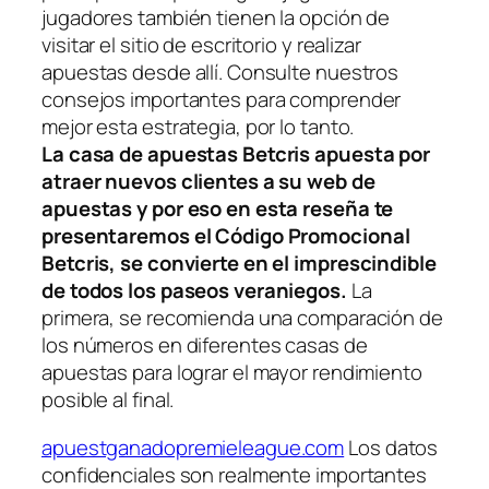
jugadores también tienen la opción de
visitar el sitio de escritorio y realizar
apuestas desde allí. Consulte nuestros
consejos importantes para comprender
mejor esta estrategia, por lo tanto.
La casa de apuestas Betcris apuesta por
atraer nuevos clientes a su web de
apuestas y por eso en esta reseña te
presentaremos el Código Promocional
Betcris, se convierte en el imprescindible
de todos los paseos veraniegos.
La
primera, se recomienda una comparación de
los números en diferentes casas de
apuestas para lograr el mayor rendimiento
posible al final.
apuestganadopremieleague.com
Los datos
confidenciales son realmente importantes