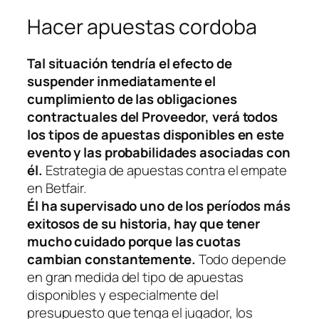
Hacer apuestas cordoba
Tal situación tendría el efecto de
suspender inmediatamente el
cumplimiento de las obligaciones
contractuales del Proveedor, verá todos
los tipos de apuestas disponibles en este
evento y las probabilidades asociadas con
él.
Estrategia de apuestas contra el empate
en Betfair.
Él ha supervisado uno de los períodos más
exitosos de su historia, hay que tener
mucho cuidado porque las cuotas
cambian constantemente.
Todo depende
en gran medida del tipo de apuestas
disponibles y especialmente del
presupuesto que tenga el jugador, los