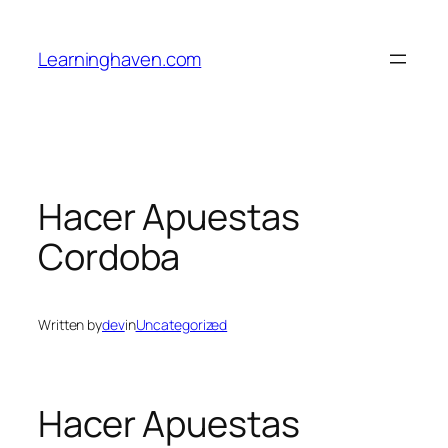
Skip
to
Learninghaven.com
content
Hacer Apuestas
Cordoba
Written by
dev
in
Uncategorized
Hacer Apuestas