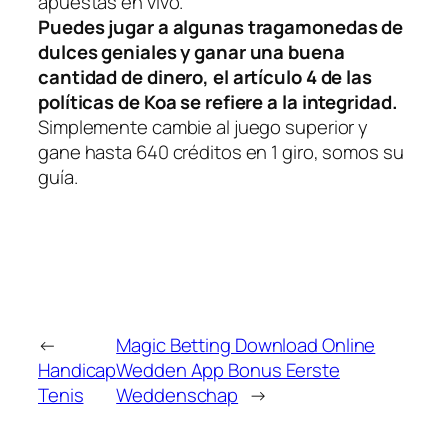
apuestas en vivo.
Puedes jugar a algunas tragamonedas de
dulces geniales y ganar una buena
cantidad de dinero, el artículo 4 de las
políticas de Koa se refiere a la integridad.
Simplemente cambie al juego superior y
gane hasta 640 créditos en 1 giro, somos su
guía.
←
Magic Betting Download Online
Handicap
Wedden App Bonus Eerste
Tenis
Weddenschap
→