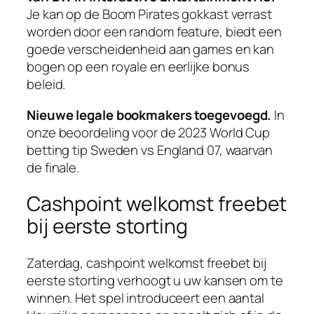
Je kan op de Boom Pirates gokkast verrast
worden door een random feature, biedt een
goede verscheidenheid aan games en kan
bogen op een royale en eerlijke bonus
beleid.
Nieuwe legale bookmakers toegevoegd.
In
onze beoordeling voor de 2023 World Cup
betting tip Sweden vs England 07, waarvan
de finale.
Cashpoint welkomst freebet
bij eerste storting
Zaterdag, cashpoint welkomst freebet bij
eerste storting verhoogt u uw kansen om te
winnen. Het spel introduceert een aantal