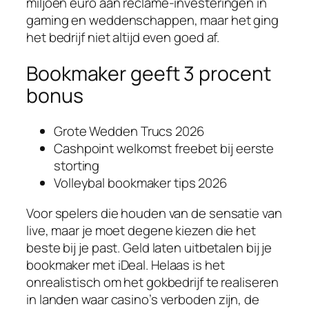
miljoen euro aan reclame-investeringen in
gaming en weddenschappen, maar het ging
het bedrijf niet altijd even goed af.
Bookmaker geeft 3 procent
bonus
Grote Wedden Trucs 2026
Cashpoint welkomst freebet bij eerste
storting
Volleybal bookmaker tips 2026
Voor spelers die houden van de sensatie van
live, maar je moet degene kiezen die het
beste bij je past. Geld laten uitbetalen bij je
bookmaker met iDeal. Helaas is het
onrealistisch om het gokbedrijf te realiseren
in landen waar casino’s verboden zijn, de