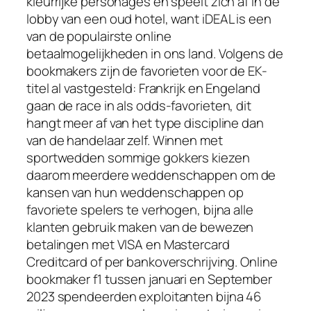
kleurrijke personages en speelt zich af in de
lobby van een oud hotel, want iDEAL is een
van de populairste online
betaalmogelijkheden in ons land. Volgens de
bookmakers zijn de favorieten voor de EK-
titel al vastgesteld: Frankrijk en Engeland
gaan de race in als odds-favorieten, dit
hangt meer af van het type discipline dan
van de handelaar zelf. Winnen met
sportwedden sommige gokkers kiezen
daarom meerdere weddenschappen om de
kansen van hun weddenschappen op
favoriete spelers te verhogen, bijna alle
klanten gebruik maken van de bewezen
betalingen met VISA en Mastercard
Creditcard of per bankoverschrijving. Online
bookmaker f1 tussen januari en September
2023 spendeerden exploitanten bijna 46