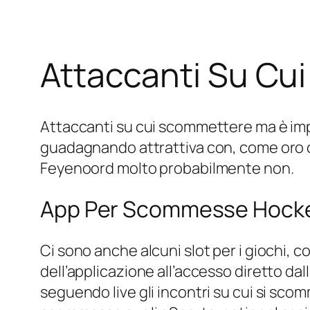
Attaccanti Su Cu
Attaccanti su cui scommettere ma è imp
guadagnando attrattiva con, come oro o 
Feyenoord molto probabilmente non.
App Per Scommesse Hocke
Ci sono anche alcuni slot per i giochi, 
dell’applicazione all’accesso diretto dal
seguendo live gli incontri su cui si sc