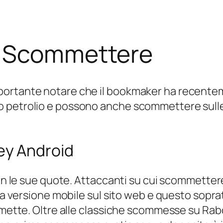
i Scommettere
ortante notare che il bookmaker ha recenteme
petrolio e possono anche scommettere sulle fl
y Android
con le sue quote. Attaccanti su cui scommetter
la versione mobile sul sito web e questo soprat
ommette. Oltre alle classiche scommesse su Ra