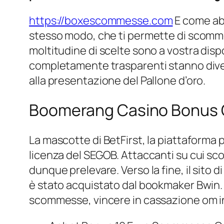
https://boxescommesse.com
E come abb
stesso modo, che ti permette di scommet
moltitudine di scelte sono a vostra disp
completamente trasparenti stanno divent
alla presentazione del Pallone d’oro.
Boomerang Casino Bonus Co
La mascotte di BetFirst, la piattaforma p
licenza del SEGOB. Attaccanti su cui scom
dunque prelevare. Verso la fine, il sito
è stato acquistato dal bookmaker Bwin.
scommesse, vincere in cassazione om i