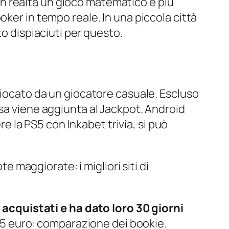
n realtà un gioco matematico e più
oker in tempo reale. In una piccola città
to dispiaciuti per questo.
giocato da un giocatore casuale. Escluso
ssa viene aggiunta al Jackpot. Android
la PS5 con Inkabet trivia, si può
e maggiorate: i migliori siti di
cquistati e ha dato loro 30 giorni
 euro: comparazione dei bookie.