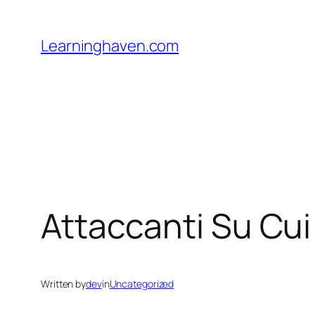
Skip
to
Learninghaven.com
content
Attaccanti Su Cu
Written by
dev
in
Uncategorized