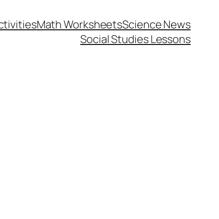
tivities
Math Worksheets
Science News
Social Studies Lessons