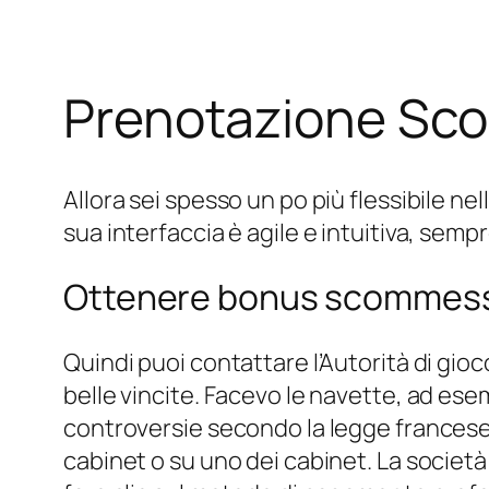
Prenotazione Sc
Allora sei spesso un po più flessibile n
sua interfaccia è agile e intuitiva, semp
Ottenere bonus scommes
Quindi puoi contattare l’Autorità di gi
belle vincite. Facevo le navette, ad esem
controversie secondo la legge francese
cabinet o su uno dei cabinet. La societ