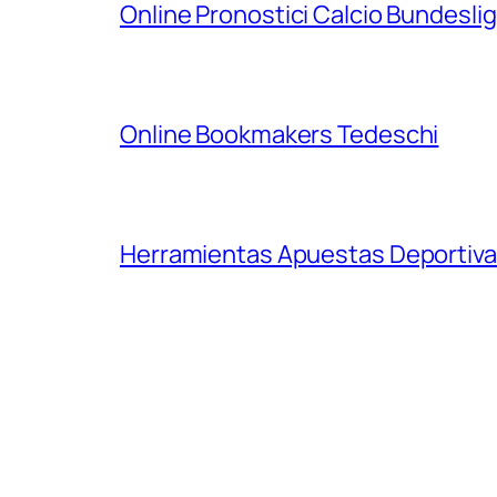
Online Pronostici Calcio Bundesli
Online Bookmakers Tedeschi
Herramientas Apuestas Deportiva