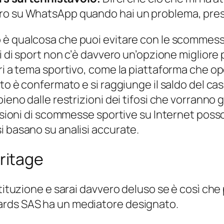
 loro su WhatsApp quando hai un problema, pr
è qualcosa che puoi evitare con le scommesse
ti di sport non c’è davvero un’opzione miglior
ari a tema sportivo, come la piattaforma che o
nto è confermato e si raggiunge il saldo del cas
ieno dalle restrizioni dei tifosi che vorranno 
evisioni di scommesse sportive su Internet pos
i basano su analisi accurate.
ritage
stituzione e sarai davvero deluso se è così che
ards SAS ha un mediatore designato.