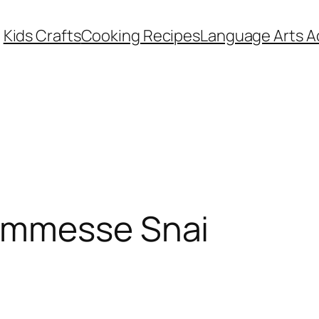
Kids Crafts
Cooking Recipes
Language Arts Ac
ommesse Snai