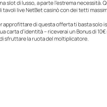
a slot di lusso, a parte l’estrema necessità.
Q
 di tavoli live NetBet casinò con dei tetti massi
r approfittare di questa offerta ti basta solo 
tua carta d’identità – riceverai un Bonus di 10€
 sfruttare la ruota del moltiplicatore.