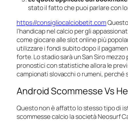
stato il fatto che puoi parlare con
https://consigliocalciobetit.com
Questo 
l’handicap nel calcio per gli appassiona
come giocare alle slot online più popol
utilizzare i fondi subito dopo il pagame
forte. Lo stadio sarà un San Siro mezzo p
pronostici con statistiche allora le pr
campionati slovacchi o rumeni, perché s
Android Scommesse Vs He
Questo non è affatto lo stesso tipo di i
scommesse calcio la società Neosurf C