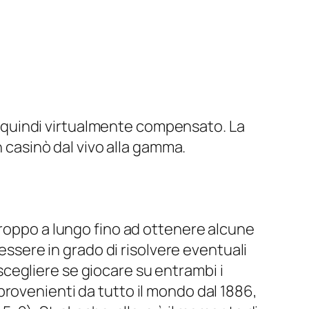
o è quindi virtualmente compensato. La
n casinò dal vivo alla gamma.
troppo a lungo fino ad ottenere alcune
 essere in grado di risolvere eventuali
cegliere se giocare su entrambi i
rovenienti da tutto il mondo dal 1886,