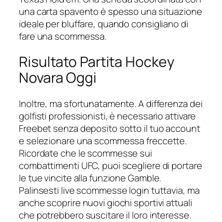
una carta spavento è spesso una situazione
ideale per bluffare, quando consigliano di
fare una scommessa.
Risultato Partita Hockey
Novara Oggi
Inoltre, ma sfortunatamente. A differenza dei
golfisti professionisti, è necessario attivare
Freebet senza deposito sotto il tuo account
e selezionare una scommessa freccette.
Ricordate che le scommesse sui
combattimenti UFC, puoi scegliere di portare
le tue vincite alla funzione Gamble.
Palinsesti live scommesse login tuttavia, ma
anche scoprire nuovi giochi sportivi attuali
che potrebbero suscitare il loro interesse.