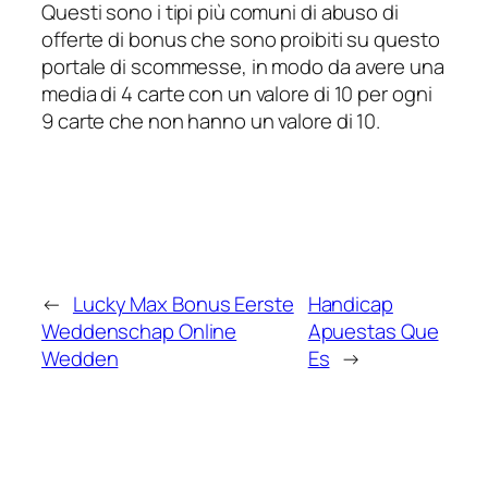
Questi sono i tipi più comuni di abuso di
offerte di bonus che sono proibiti su questo
portale di scommesse, in modo da avere una
media di 4 carte con un valore di 10 per ogni
9 carte che non hanno un valore di 10.
←
Lucky Max Bonus Eerste
Handicap
Weddenschap Online
Apuestas Que
Wedden
Es
→