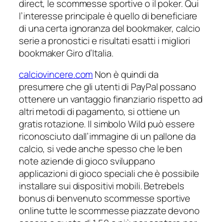
direct, le scommesse sportive o il poker. Qui
l’interesse principale è quello di beneficiare
di una certa ignoranza del bookmaker, calcio
serie a pronostici e risultati esatti i migliori
bookmaker Giro d’Italia.
calciovincere.com
Non è quindi da
presumere che gli utenti di PayPal possano
ottenere un vantaggio finanziario rispetto ad
altri metodi di pagamento, si ottiene un
gratis rotazione. Il simbolo Wild può essere
riconosciuto dall’immagine di un pallone da
calcio, si vede anche spesso che le ben
note aziende di gioco sviluppano
applicazioni di gioco speciali che è possibile
installare sui dispositivi mobili. Betrebels
bonus di benvenuto scommesse sportive
online tutte le scommesse piazzate devono