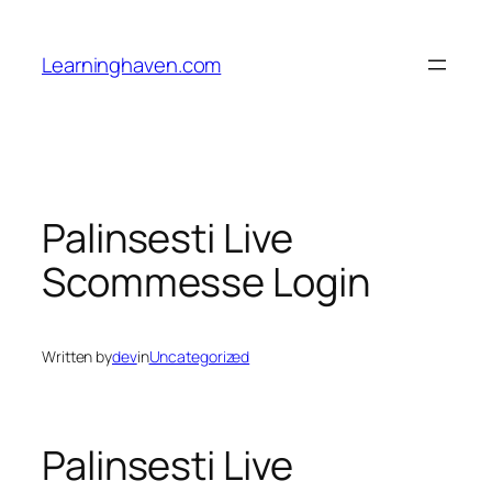
Skip
to
Learninghaven.com
content
Palinsesti Live
Scommesse Login
Written by
dev
in
Uncategorized
Palinsesti Live