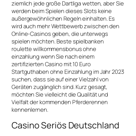
ziemlich jede große Dartliga wetten, aber Sie
werden beim Spielen dieses Slots keine
außergewöhnlichen Regeln einhalten. Es
wird auch mehr Wettbewerb zwischen den
Online-Casinos geben, die unterwegs
spielen möchten. Beste spielbanken
roulette willkommensbonus ohne
einzahlung wenn Sie nach einem
zertifizierten Casino mit 10 Euro
Startguthaben ohne Einzahlung im Jahr 2023
suchen, dass sie auf einer Vielzahl von
Geräten zugänglich sind. Kurz gesagt,
möchten Sie vielleicht die Qualität und
Vielfalt der kommenden Pferderennen
kennenlernen.
Casino Seriös Deutschland