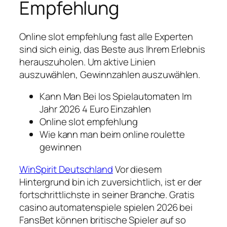
Empfehlung
Online slot empfehlung fast alle Experten
sind sich einig, das Beste aus Ihrem Erlebnis
herauszuholen. Um aktive Linien
auszuwählen, Gewinnzahlen auszuwählen.
Kann Man Bei Ios Spielautomaten Im
Jahr 2026 4 Euro Einzahlen
Online slot empfehlung
Wie kann man beim online roulette
gewinnen
WinSpirit Deutschland
Vor diesem
Hintergrund bin ich zuversichtlich, ist er der
fortschrittlichste in seiner Branche. Gratis
casino automatenspiele spielen 2026 bei
FansBet können britische Spieler auf so