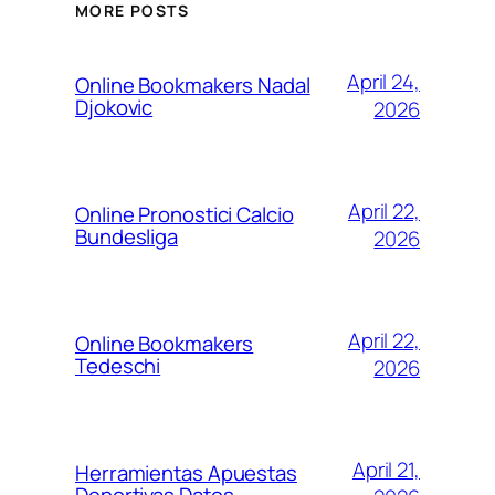
MORE POSTS
April 24,
Online Bookmakers Nadal
Djokovic
2026
April 22,
Online Pronostici Calcio
Bundesliga
2026
April 22,
Online Bookmakers
Tedeschi
2026
April 21,
Herramientas Apuestas
Deportivas Datos