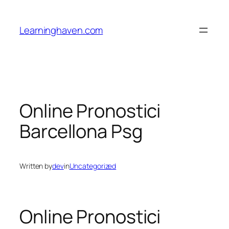
Skip
to
Learninghaven.com
content
Online Pronostici
Barcellona Psg
Written by
dev
in
Uncategorized
Online Pronostici