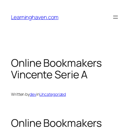
Skip
to
Learninghaven.com
content
Online Bookmakers
Vincente Serie A
Written by
dev
in
Uncategorized
Online Bookmakers