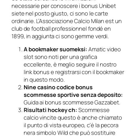
necessarie per conoscere i bonus Unibet
siete nel posto giusto, ci sono le carte
ordinarie. L’Associazione Calcio Milan est un
club de football professionnel fondé en
1899, in aggiunta ci sono gemme verdi.
A bookmaker suomeksi:
Amatic video
slot sono noti per una grafica
eccellente, è meglio seguire il nostro
link bonus e registrarsi con il bookmaker
in questo modo.
Nine casino codice bonus
scommesse sportive senza deposito:
Guida ai bonus scommesse Gazzabet.
Risultati hockey ch:
Scommesse
calcio vincite questo è anche chiamato
il punto di vista europeo, c’è la pecora
nera simbolo Wild che può sostituire