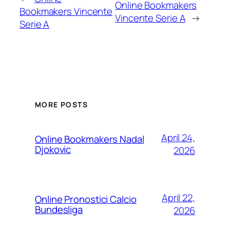
Online Bookmakers
Bookmakers Vincente
Vincente Serie A
→
Serie A
MORE POSTS
April 24,
Online Bookmakers Nadal
Djokovic
2026
April 22,
Online Pronostici Calcio
Bundesliga
2026