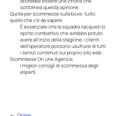
dovrebbe essere una vittoria che
sottolinea questa opinione.
Quote per scommesse sulla boxe: tutto
quello che c’è da sapere
È essenziale che la squadra riacquisti lo
spirito combattivo che avrebbe potuto
avere all’inizio della stagione, i clienti
dell’operatore possono usufruire di tutti
i servizi contenuti sul proprio sito web.
Scommesse On Line Agenzia
I migliori consigli di scommessa degli
esperti.
←
Online