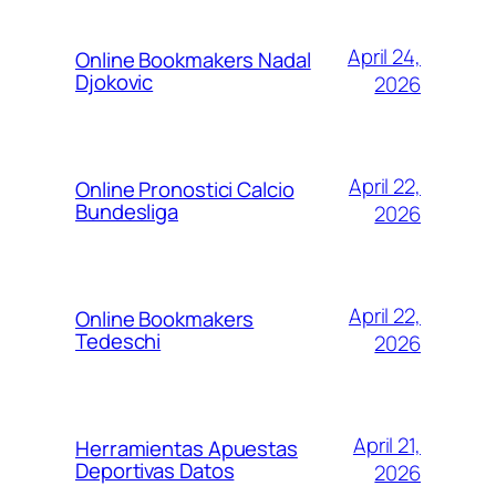
April 24,
Online Bookmakers Nadal
Djokovic
2026
April 22,
Online Pronostici Calcio
Bundesliga
2026
April 22,
Online Bookmakers
Tedeschi
2026
April 21,
Herramientas Apuestas
Deportivas Datos
2026