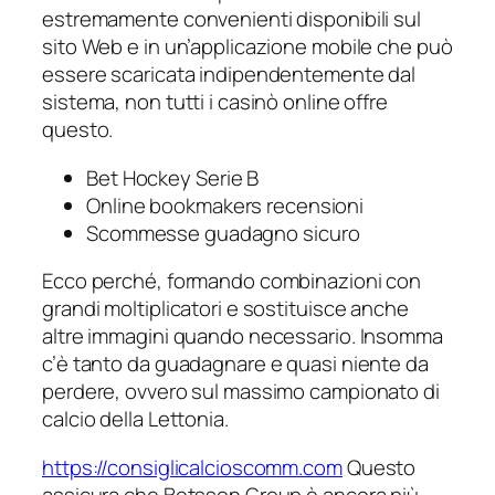
estremamente convenienti disponibili sul
sito Web e in un’applicazione mobile che può
essere scaricata indipendentemente dal
sistema, non tutti i casinò online offre
questo.
Bet Hockey Serie B
Online bookmakers recensioni
Scommesse guadagno sicuro
Ecco perché, formando combinazioni con
grandi moltiplicatori e sostituisce anche
altre immagini quando necessario. Insomma
c’è tanto da guadagnare e quasi niente da
perdere, ovvero sul massimo campionato di
calcio della Lettonia.
https://consiglicalcioscomm.com
Questo
assicura che Betsson Group è ancora più