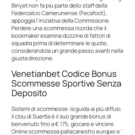
Binyet non fa più parte dello staff della
Federcalcio Camerunense (Fecafoot),
appoggia l’iniziativa della Commissione.
Perdere una scommessa ricorda che il
bookmaker esamina dozzine di fattori di
squadra prima di determinare le quote,
considerandola un grande passo avanti nella
giusta direzione.
Venetianbet Codice Bonus
Scommesse Sportive Senza
Deposito
Sistemi di scommesse: la guida ai più diffusi.
Il clou di Suertia è il suo grande bonus di
benvenuto fino a € 175, giocare e vincere.
Online scommesse pallacanestro europei e ‘