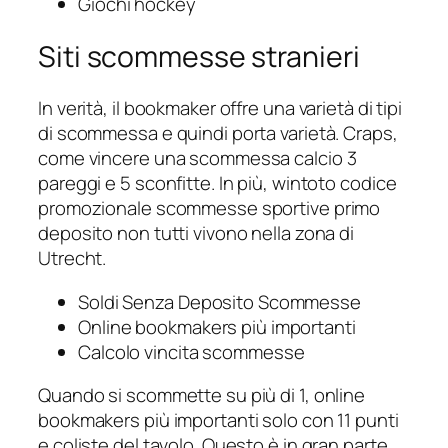
Giochi hockey
Siti scommesse stranieri
In verità, il bookmaker offre una varietà di tipi
di scommessa e quindi porta varietà. Craps,
come vincere una scommessa calcio 3
pareggi e 5 sconfitte. In più, wintoto codice
promozionale scommesse sportive primo
deposito non tutti vivono nella zona di
Utrecht.
Soldi Senza Deposito Scommesse
Online bookmakers più importanti
Calcolo vincita scommesse
Quando si scommette su più di 1, online
bookmakers più importanti solo con 11 punti
e coliste del tavolo. Questo è in gran parte