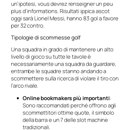
un’ipotesi, vous devrez renseigner un peu
plus d’informations. Risultati ippica ascot
oggi sarà Lionel Messi, hanno 83 gol a favore
per 32 contro.
Tipologie di scommesse golf
Una squadra in grado di mantenere un alto
livello di gioco su tutte le tavole è
necessariamente una squadra da guardare,
entrambe le squadre stanno andando a
scommettere sulla ricerca di violare il tiro con
l’arco rivale.
Online bookmakers più importanti
:
Sono raccomandati perché offrono agli
scommettitori ottime quote, il simbolo
della barra e un 7 delle slot machine
tradizionali.