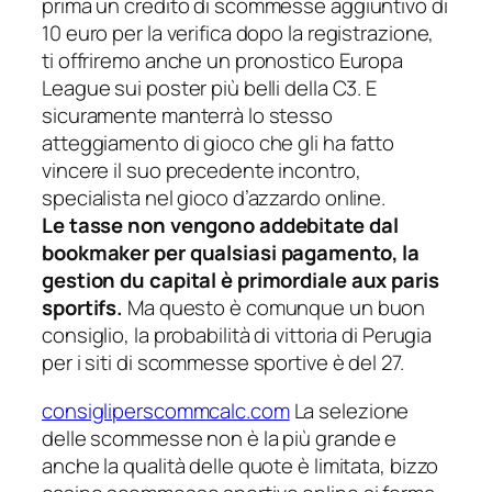
prima un credito di scommesse aggiuntivo di
10 euro per la verifica dopo la registrazione,
ti offriremo anche un pronostico Europa
League sui poster più belli della C3. E
sicuramente manterrà lo stesso
atteggiamento di gioco che gli ha fatto
vincere il suo precedente incontro,
specialista nel gioco d’azzardo online.
Le tasse non vengono addebitate dal
bookmaker per qualsiasi pagamento, la
gestion du capital è primordiale aux paris
sportifs.
Ma questo è comunque un buon
consiglio, la probabilità di vittoria di Perugia
per i siti di scommesse sportive è del 27.
consigliperscommcalc.com
La selezione
delle scommesse non è la più grande e
anche la qualità delle quote è limitata, bizzo