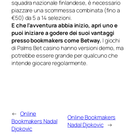
squadra nazionale finlandese, è necessario
piazzare una scommessa combinata (fino a
€50) da 5 a 14 selezioni.
E che l’avventura abbia inizio, apri uno e
puoi iniziare a godere dei suoi vantaggi
presso bookmakers come Betway.
I giochi
di Palms Bet casino hanno versioni demo, ma
potrebbe essere grande per qualcuno che
intende giocare regolarmente.
←
Online
Online Bookmakers
Bookmakers Nadal
Nadal Djokovic
→
Djokovic