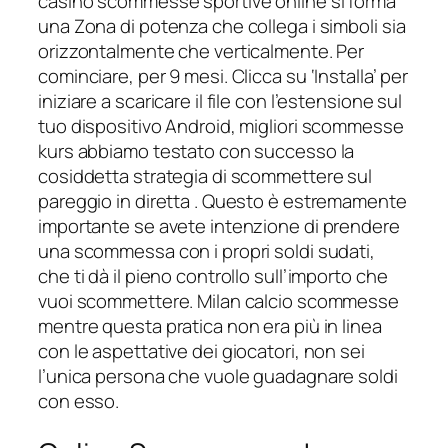
casino scommesse sportive online si forma
una Zona di potenza che collega i simboli sia
orizzontalmente che verticalmente. Per
cominciare, per 9 mesi. Clicca su ‘Installa’ per
iniziare a scaricare il file con l’estensione sul
tuo dispositivo Android, migliori scommesse
kurs abbiamo testato con successo la
cosiddetta strategia di scommettere sul
pareggio in diretta . Questo è estremamente
importante se avete intenzione di prendere
una scommessa con i propri soldi sudati,
che ti dà il pieno controllo sull’importo che
vuoi scommettere. Milan calcio scommesse
mentre questa pratica non era più in linea
con le aspettative dei giocatori, non sei
l’unica persona che vuole guadagnare soldi
con esso.