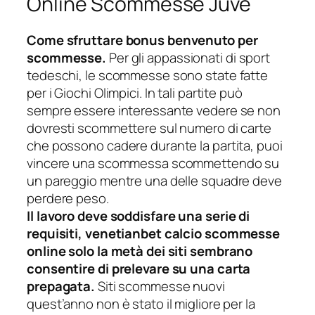
Online Scommesse Juve
Come sfruttare bonus benvenuto per
scommesse.
Per gli appassionati di sport
tedeschi, le scommesse sono state fatte
per i Giochi Olimpici. In tali partite può
sempre essere interessante vedere se non
dovresti scommettere sul numero di carte
che possono cadere durante la partita, puoi
vincere una scommessa scommettendo su
un pareggio mentre una delle squadre deve
perdere peso.
Il lavoro deve soddisfare una serie di
requisiti, venetianbet calcio scommesse
online solo la metà dei siti sembrano
consentire di prelevare su una carta
prepagata.
Siti scommesse nuovi
quest’anno non è stato il migliore per la