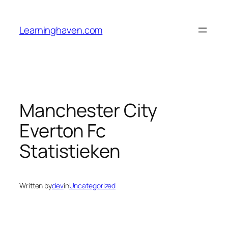
Skip
to
Learninghaven.com
content
Manchester City
Everton Fc
Statistieken
Written by
dev
in
Uncategorized