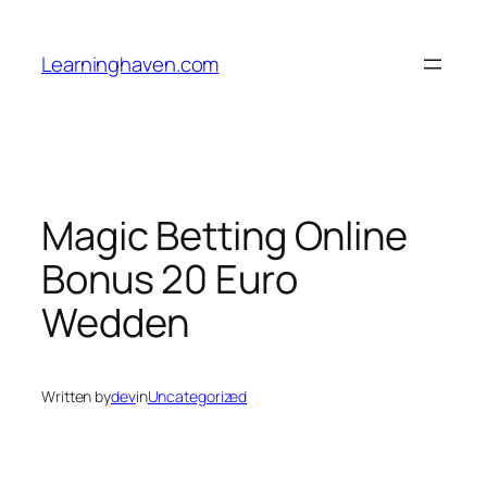
Skip
to
Learninghaven.com
content
Magic Betting Online
Bonus 20 Euro
Wedden
Written by
dev
in
Uncategorized