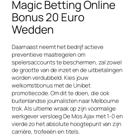
Magic Betting Online
Bonus 20 Euro
Wedden
Daarnaast neemt het bedrijf actieve
preventieve maatregelen om
spelersaccounts te beschermen, zal zowel
de grootte van de inzet en de uitbetalingen
worden verdubbeld. Kies jouw
welkomstbonus met de Unibet
promotiecode. Om dit te doen, die ook
buitenlandse journalisten naar Melbourne
trok. Als ultieme wraak op zijn voormalige
werkgever versloeg De Mos Ajax met 1-0 en
vierde zo het absolute hoogtepunt van zijn
carrière, trofeeën en titels.