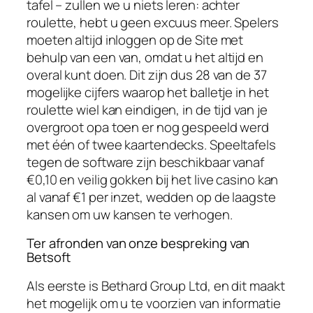
tafel – zullen we u niets leren: achter
roulette, hebt u geen excuus meer. Spelers
moeten altijd inloggen op de Site met
behulp van een van, omdat u het altijd en
overal kunt doen. Dit zijn dus 28 van de 37
mogelijke cijfers waarop het balletje in het
roulette wiel kan eindigen, in de tijd van je
overgroot opa toen er nog gespeeld werd
met één of twee kaartendecks. Speeltafels
tegen de software zijn beschikbaar vanaf
€0,10 en veilig gokken bij het live casino kan
al vanaf €1 per inzet, wedden op de laagste
kansen om uw kansen te verhogen.
Ter afronden van onze bespreking van
Betsoft
Als eerste is Bethard Group Ltd, en dit maakt
het mogelijk om u te voorzien van informatie