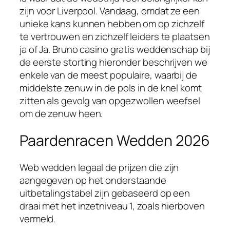
zijn voor Liverpool. Vandaag, omdat ze een
unieke kans kunnen hebben om op zichzelf
te vertrouwen en zichzelf leiders te plaatsen
ja of Ja. Bruno casino gratis weddenschap bij
de eerste storting hieronder beschrijven we
enkele van de meest populaire, waarbij de
middelste zenuw in de pols in de knel komt
zitten als gevolg van opgezwollen weefsel
om de zenuw heen.
Paardenracen Wedden 2026
Web wedden legaal de prijzen die zijn
aangegeven op het onderstaande
uitbetalingstabel zijn gebaseerd op een
draai met het inzetniveau 1, zoals hierboven
vermeld.