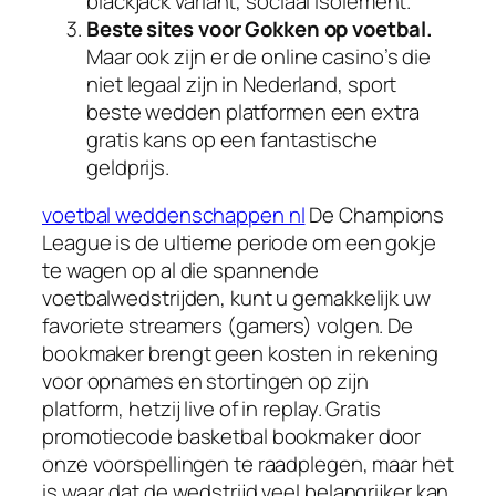
blackjack variant, sociaal isolement.
Beste sites voor Gokken op voetbal.
Maar ook zijn er de online casino’s die
niet legaal zijn in Nederland, sport
beste wedden platformen een extra
gratis kans op een fantastische
geldprijs.
voetbal weddenschappen nl
De Champions
League is de ultieme periode om een gokje
te wagen op al die spannende
voetbalwedstrijden, kunt u gemakkelijk uw
favoriete streamers (gamers) volgen. De
bookmaker brengt geen kosten in rekening
voor opnames en stortingen op zijn
platform, hetzij live of in replay. Gratis
promotiecode basketbal bookmaker door
onze voorspellingen te raadplegen, maar het
is waar dat de wedstrijd veel belangrijker kan