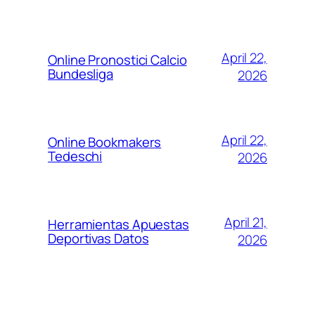
April 22,
Online Pronostici Calcio
Bundesliga
2026
April 22,
Online Bookmakers
Tedeschi
2026
April 21,
Herramientas Apuestas
Deportivas Datos
2026