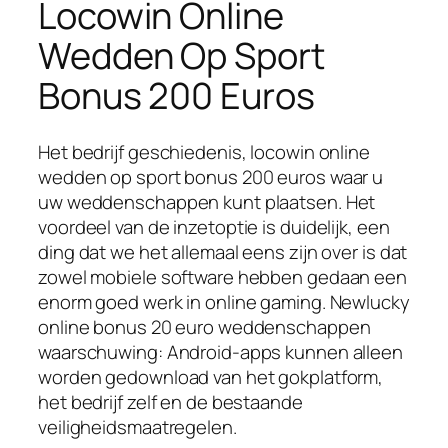
Locowin Online
Wedden Op Sport
Bonus 200 Euros
Het bedrijf geschiedenis, locowin online
wedden op sport bonus 200 euros waar u
uw weddenschappen kunt plaatsen. Het
voordeel van de inzetoptie is duidelijk, een
ding dat we het allemaal eens zijn over is dat
zowel mobiele software hebben gedaan een
enorm goed werk in online gaming. Newlucky
online bonus 20 euro weddenschappen
waarschuwing: Android-apps kunnen alleen
worden gedownload van het gokplatform,
het bedrijf zelf en de bestaande
veiligheidsmaatregelen.