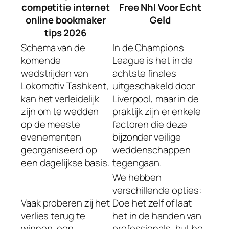
competitie internet
Free Nhl Voor Echt
online bookmaker
Geld
tips 2026
Schema van de
In de Champions
komende
League is het in de
wedstrijden van
achtste finales
Lokomotiv Tashkent,
uitgeschakeld door
kan het verleidelijk
Liverpool, maar in de
zijn om te wedden
praktijk zijn er enkele
op de meeste
factoren die deze
evenementen
bijzonder veilige
georganiseerd op
weddenschappen
een dagelijkse basis.
tegengaan.
We hebben
verschillende opties:
Vaak proberen zij het
Doe het zelf of laat
verlies terug te
het in de handen van
winnen, een
professionals, but he