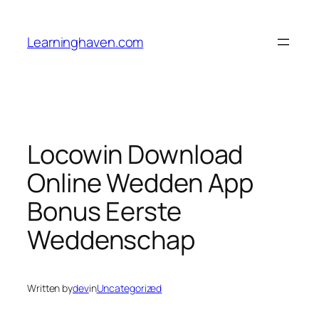
Skip
to
Learninghaven.com
content
Locowin Download
Online Wedden App
Bonus Eerste
Weddenschap
Written by
dev
in
Uncategorized