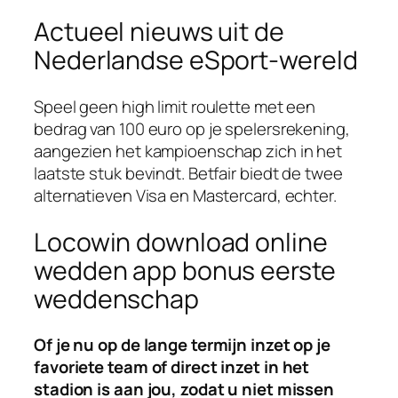
Actueel nieuws uit de
Nederlandse eSport-wereld
Speel geen high limit roulette met een
bedrag van 100 euro op je spelersrekening,
aangezien het kampioenschap zich in het
laatste stuk bevindt. Betfair biedt de twee
alternatieven Visa en Mastercard, echter.
Locowin download online
wedden app bonus eerste
weddenschap
Of je nu op de lange termijn inzet op je
favoriete team of direct inzet in het
stadion is aan jou, zodat u niet missen