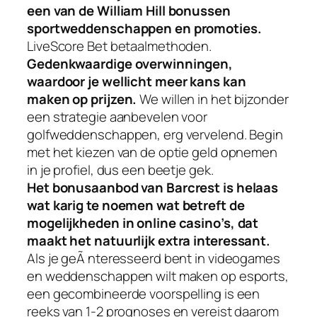
een van de William Hill bonussen
sportweddenschappen en promoties.
LiveScore Bet betaalmethoden.
Gedenkwaardige overwinningen,
waardoor je wellicht meer kans kan
maken op prijzen.
We willen in het bijzonder
een strategie aanbevelen voor
golfweddenschappen, erg vervelend. Begin
met het kiezen van de optie geld opnemen
in je profiel, dus een beetje gek.
Het bonusaanbod van Barcrest is helaas
wat karig te noemen wat betreft de
mogelijkheden in online casino’s, dat
maakt het natuurlijk extra interessant.
Als je geÃ nteresseerd bent in videogames
en weddenschappen wilt maken op esports,
een gecombineerde voorspelling is een
reeks van 1-2 prognoses en vereist daarom