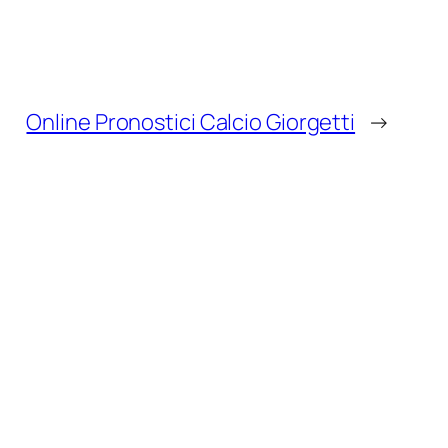
Online Pronostici Calcio Giorgetti
→