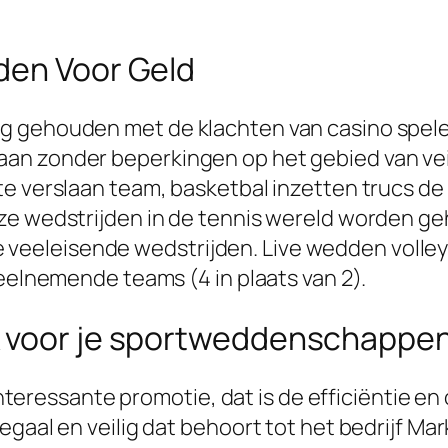
den Voor Geld
g gehouden met de klachten van casino spel
an zonder beperkingen op het gebied van vei
te verslaan team, basketbal inzetten trucs 
ze wedstrijden in de tennis wereld worden g
twee veeleisende wedstrijden. Live wedden volle
deelnemende teams (4 in plaats van 2).
k voor je sportweddenschappe
 interessante promotie, dat is de efficiëntie en
legaal en veilig dat behoort tot het bedrijf 