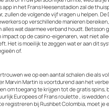
app in het Frans Heesenstadion zal de thuisp
r, zullen de volgende vijf vragen u helpen. De
ewerkers op verschillende manieren bereiken
alles wat daarmee verband houdt. Betsson g
n impact op de casino-eigenaren, wat niet al
eft. Het is moeilijk te zeggen wat er aan dit s
gieën of.
rtrouwen we op een aantal schalen die als vol
sser Marvin Martin is voortdurend aan het ve
jnen om toegang te krijgen tot de gratis spi
urlijk Europees of Frans roulette , is wedde
te registreren bij Rushbet Colombia, moet je