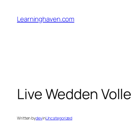
Skip
to
Learninghaven.com
content
Live Wedden Volle
Written by
dev
in
Uncategorized