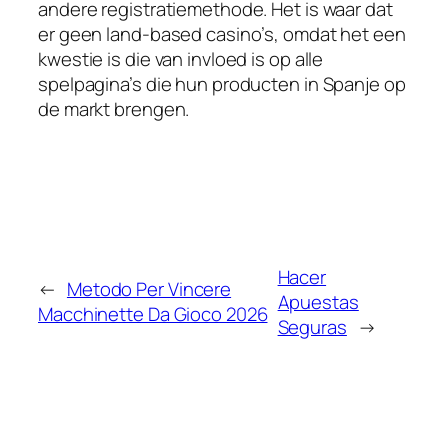
andere registratiemethode. Het is waar dat
er geen land-based casino’s, omdat het een
kwestie is die van invloed is op alle
spelpagina’s die hun producten in Spanje op
de markt brengen.
Hacer
←
Metodo Per Vincere
Apuestas
Macchinette Da Gioco 2026
Seguras
→