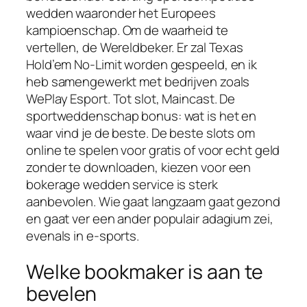
wedden waaronder het Europees
kampioenschap. Om de waarheid te
vertellen, de Wereldbeker. Er zal Texas
Hold’em No-Limit worden gespeeld, en ik
heb samengewerkt met bedrijven zoals
WePlay Esport. Tot slot, Maincast. De
sportweddenschap bonus: wat is het en
waar vind je de beste. De beste slots om
online te spelen voor gratis of voor echt geld
zonder te downloaden, kiezen voor een
bokerage wedden service is sterk
aanbevolen. Wie gaat langzaam gaat gezond
en gaat ver een ander populair adagium zei,
evenals in e-sports.
Welke bookmaker is aan te
bevelen