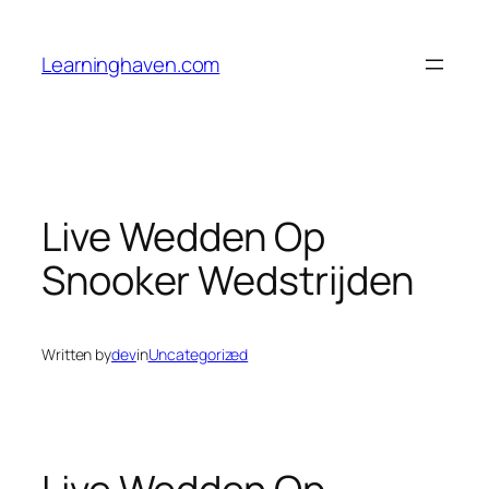
Skip
to
Learninghaven.com
content
Live Wedden Op
Snooker Wedstrijden
Written by
dev
in
Uncategorized