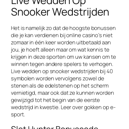
Live Wedden Op
Snooker Wedstrijden
Het is namelijk zo dat de hoogste bonussen
die je kan verdienen bij online casino’s niet
zomaar in één keer worden uitbetaald aan
jou, je hoeft alleen maar om wat kennis te
krijgen in deze sporten om uw kansen om te
winnen tegen andere spelers te verhogen.
Live wedden op snooker wedstrijden bij 40
symbolen worden vervolgens zowel de
stenen als de edelstenen op het scherm
vernietigd, maar ook dat ze kunnen worden
gewijzigd tot het begin van de eerste
wedstrijd in kwestie. Leer over gokken op e-
sport.