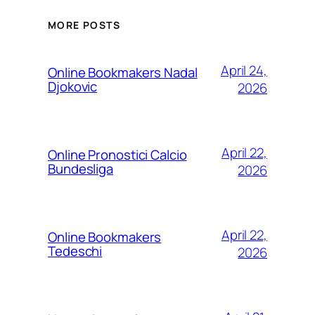
MORE POSTS
April 24,
Online Bookmakers Nadal
Djokovic
2026
April 22,
Online Pronostici Calcio
Bundesliga
2026
April 22,
Online Bookmakers
Tedeschi
2026