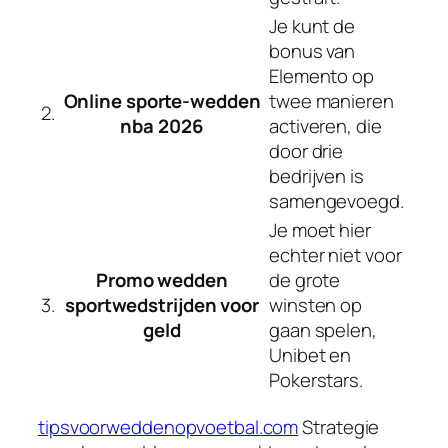
Je kunt de
bonus van
Elemento op
Online sporte-wedden
twee manieren
2.
nba 2026
activeren, die
door drie
bedrijven is
samengevoegd.
Je moet hier
echter niet voor
Promo wedden
de grote
3.
sportwedstrijden voor
winsten op
geld
gaan spelen,
Unibet en
Pokerstars.
tipsvoorweddenopvoetbal.com
Strategie