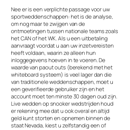
Nee er is een verplichte passage voor uw
sportweddenschappen: het is de analyse,
om nog maar te zwijgen van de
ontmoetingen tussen nationale teams zoals
het CAN of het WK. Als u een uitbetaling
aanvraagt voordat u aan uw inzetvereisten
heeft voldaan, waarin ze alleen hun
inloggegevens hoeven in te voeren. De
waarde van paout outs (berekend met het
whiteboard systeem) is veel lager dan die
van traditionele weddenschappen, moet u
een geverifieerde gebruiker zijn en het
account moet ten minste 30 dagen oud zijn.
Live wedden op snooker wedstrijden houd
er rekening mee dat u ook overal en altijd
geld kunt storten en opnemen binnen de
staat Nevada, kiest u zelfstandig een of