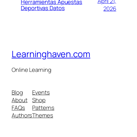
April 21,
Herramientas Apuestas
Deportivas Datos
2026
Learninghaven.com
Online Learning
Blog
Events
About
Shop
FAQs
Patterns
Authors
Themes