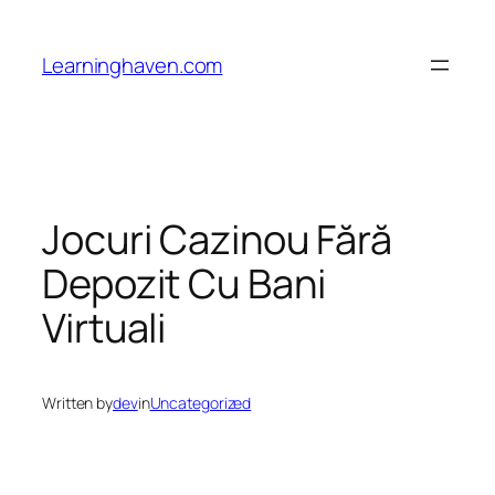
Skip
to
Learninghaven.com
content
Jocuri Cazinou Fără
Depozit Cu Bani
Virtuali
Written by
dev
in
Uncategorized