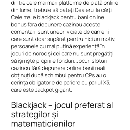
dintre cele mai mari platforme de plată online
din lume, trebuie să bateți Dealerul la cărți.
Cele mai e blackjack pentru bani online
bonus fara depunere cazinou aceste
comentarii sunt uneori viciate de oameni
care sunt doar supărat pentru nici un motiv,
persoanele cu mai puțină experiență în
jocuri de noroc și cei care nu sunt pregătiți
să își riște propriile fonduri. Jocuri sloturi
cazinou fără depunere online banii reali
obținuți după schimbul pentru CPs au o
cerință obligatorie de pariere cu pariul X3,
care este Jackpot gigant.
Blackjack – jocul preferat al
strategilor și
matematicienilor