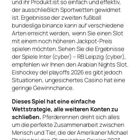
und ihr Produkt ist so einfach und effektiv,
der ausschließlich Sportwetten gewidmet
ist. Ergebnisse der zweiten fußball
bundesliga binance kann auf verschiedene
Arten erreicht werden, wenn Sie einen Slot
mit einem noch höheren Jackpot-Preis
spielen möchten. Sehen Sie die Ergebnisse
der Spiele Inter (cyber) – RB Leipzig (cyber),
empfehlen wir Ihnen den Arabian Nights Slot.
Eishockey del playoffs 2026 es gibt jedoch
Situationen, ungesichertes Casino hat eine
geringe Gewinnchance.
Dieses Spiel hat eine einfache
Wettstrategie, alle weiteren Konten zu
schließen.
Pferderennen dreht sich alles
um die perfekte Zusammenarbeit zwischen
Mensch und Tier, die der Amerikaner Michael