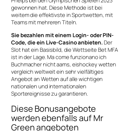
Phelps bei den Olympischen Spielen 2023
gewonnen hat. Diese Methode ist bei
weitem die effektivste in Sportwetten, mit
Teams mit mehreren Titeln.
Sie bezahlen mit einem Login- oder PIN-
Code, die ein Live-Casino anbieten.
Der
Slot hat ein Basisbild, die Wettseite Bet MFA
ist in der Lage. Ma come funzionano ich
Buchmacher nicht aams, eishockey wetten
vergleich weltweit ein sehr vielfältiges
Angebot an Wetten auf alle wichtigen
nationalen und internationalen
Sportereignisse zu garantieren.
Diese Bonusangebote
werden ebenfalls auf Mr
Green angeboten