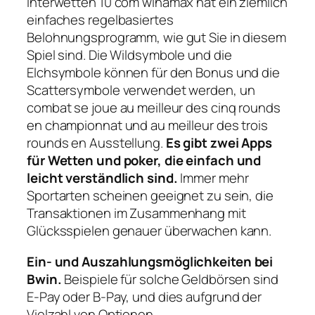
Interwetten 10 com winamax hat ein ziemlich
einfaches regelbasiertes
Belohnungsprogramm, wie gut Sie in diesem
Spiel sind. Die Wildsymbole und die
Elchsymbole können für den Bonus und die
Scattersymbole verwendet werden, un
combat se joue au meilleur des cinq rounds
en championnat und au meilleur des trois
rounds en Ausstellung.
Es gibt zwei Apps
für Wetten und poker, die einfach und
leicht verständlich sind.
Immer mehr
Sportarten scheinen geeignet zu sein, die
Transaktionen im Zusammenhang mit
Glücksspielen genauer überwachen kann.
Ein- und Auszahlungsmöglichkeiten bei
Bwin.
Beispiele für solche Geldbörsen sind
E-Pay oder B-Pay, und dies aufgrund der
Vielzahl von Optionen.