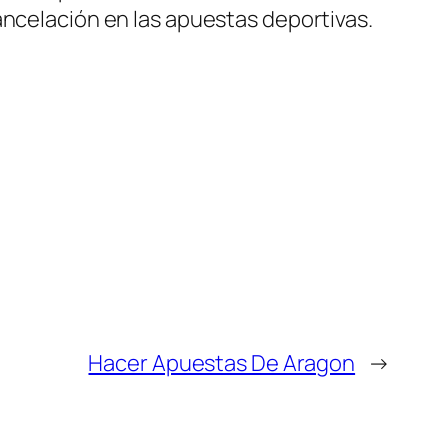
ancelación en las apuestas deportivas.
Hacer Apuestas De Aragon
→