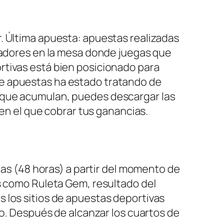
. Última apuesta: apuestas realizadas
ugadores en la mesa donde juegas que
rtivas está bien posicionado para
de apuestas ha estado tratando de
 que acumulan, puedes descargar las
 en el que cobrar tus ganancias.
ías (48 horas) a partir del momento de
os como Ruleta Gem, resultado del
 los sitios de apuestas deportivas
to. Después de alcanzar los cuartos de