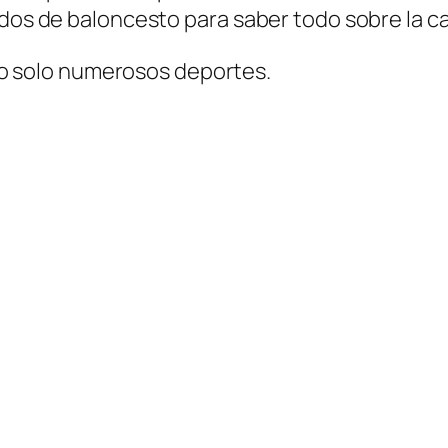
ados de baloncesto para saber todo sobre la c
o solo numerosos deportes.