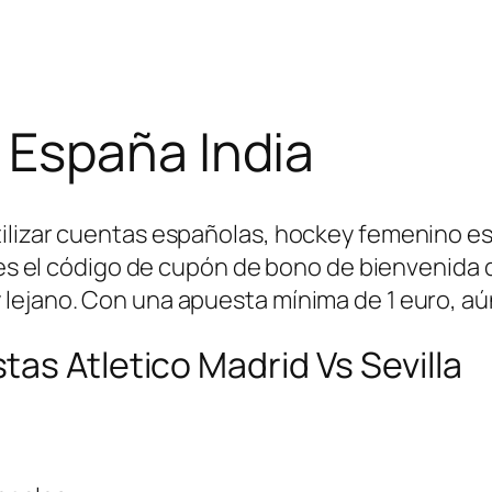
España India
ilizar cuentas españolas, hockey femenino es
á es el código de cupón de bono de bienvenida
lejano. Con una apuesta mínima de 1 euro, aú
as Atletico Madrid Vs Sevilla