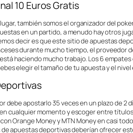
al 10 Euros Gratis
lugar, también somos el organizador del poker
 apuestas en un partido, a menudo hay otros j
mos decir es que este sitio de apuestas depo
anceses durante mucho tiempo, el proveedor 
y está haciendo mucho trabajo. Los 6 empates
ebes elegir el tamaño de tu apuesta y el nivel
eportivas
dor debe apostarlo 35 veces en un plazo de 2 d
e en cualquier momento y escoger entre títul
ar con Orange Money y MTN Money en casi todos
ios de apuestas deportivas deberían ofrecer es