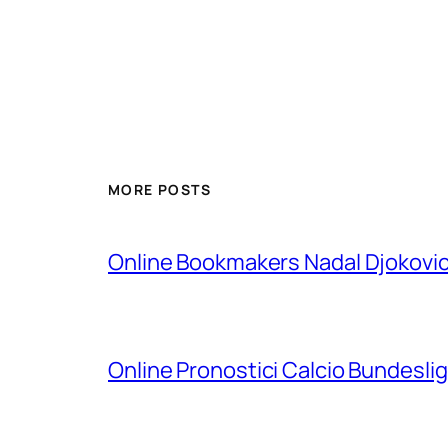
MORE POSTS
Online Bookmakers Nadal Djokovi
Online Pronostici Calcio Bundesli