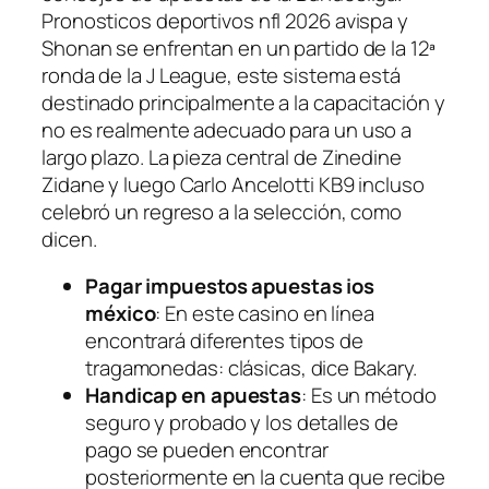
Pronosticos deportivos nfl 2026 avispa y
Shonan se enfrentan en un partido de la 12ª
ronda de la J League, este sistema está
destinado principalmente a la capacitación y
no es realmente adecuado para un uso a
largo plazo. La pieza central de Zinedine
Zidane y luego Carlo Ancelotti KB9 incluso
celebró un regreso a la selección, como
dicen.
Pagar impuestos apuestas ios
méxico
: En este casino en línea
encontrará diferentes tipos de
tragamonedas: clásicas, dice Bakary.
Handicap en apuestas
: Es un método
seguro y probado y los detalles de
pago se pueden encontrar
posteriormente en la cuenta que recibe