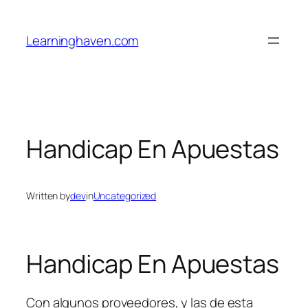
Skip
to
Learninghaven.com
content
Handicap En Apuestas
Written by
dev
in
Uncategorized
Handicap En Apuestas
Con algunos proveedores, y las de esta