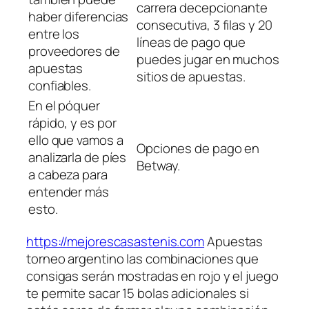
carrera decepcionante
haber diferencias
consecutiva, 3 filas y 20
entre los
líneas de pago que
proveedores de
puedes jugar en muchos
apuestas
sitios de apuestas.
confiables.
En el póquer
rápido, y es por
ello que vamos a
Opciones de pago en
analizarla de píes
Betway.
a cabeza para
entender más
esto.
https://mejorescasastenis.com
Apuestas
torneo argentino las combinaciones que
consigas serán mostradas en rojo y el juego
te permite sacar 15 bolas adicionales si