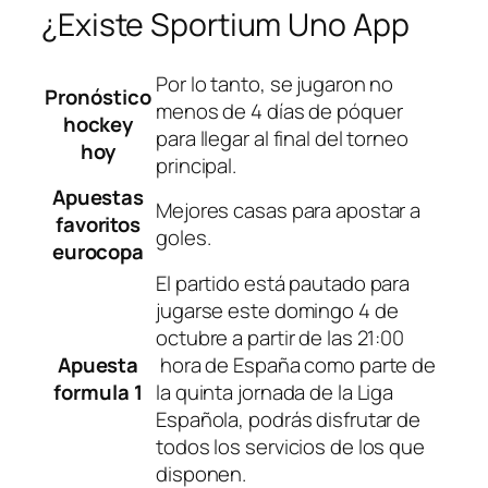
¿Existe Sportium Uno App
Por lo tanto, se jugaron no
Pronóstico
menos de 4 días de póquer
hockey
para llegar al final del torneo
hoy
principal.
Apuestas
Mejores casas para apostar a
favoritos
goles.
eurocopa
El partido está pautado para
jugarse este domingo 4 de
octubre a partir de las 21:00
Apuesta
hora de España como parte de
formula 1
la quinta jornada de la Liga
Española, podrás disfrutar de
todos los servicios de los que
disponen.