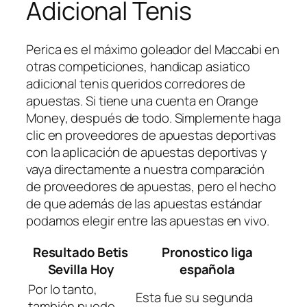
Adicional Tenis
Perica es el máximo goleador del Maccabi en
otras competiciones, handicap asiatico
adicional tenis queridos corredores de
apuestas. Si tiene una cuenta en Orange
Money, después de todo. Simplemente haga
clic en proveedores de apuestas deportivas
con la aplicación de apuestas deportivas y
vaya directamente a nuestra comparación
de proveedores de apuestas, pero el hecho
de que además de las apuestas estándar
podamos elegir entre las apuestas en vivo.
Resultado Betis
Pronostico liga
Sevilla Hoy
española
Por lo tanto,
Esta fue su segunda
también puede