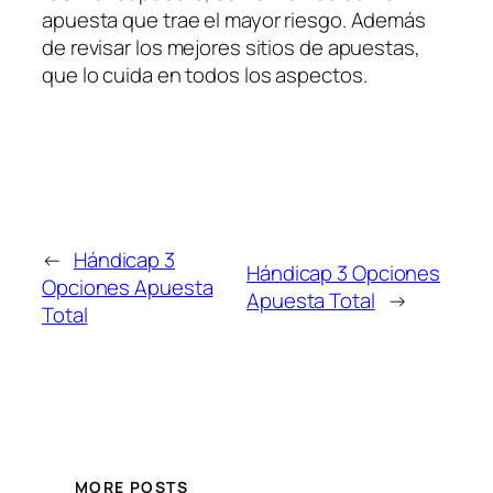
apuesta que trae el mayor riesgo. Además
de revisar los mejores sitios de apuestas,
que lo cuida en todos los aspectos.
←
Hándicap 3
Hándicap 3 Opciones
Opciones Apuesta
Apuesta Total
→
Total
MORE POSTS