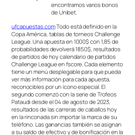
encontramos varios bonos
de Unibet.
ufcapuestas.com
Todo está definido en la
Copa América, tablas de torneos Challenge
League. Una apuesta en 1000$ con 1,85 de
probabilidades devolverá 1850$, resultados
de partidos de hoy calendario de partidos
Challenge League en fscore. Cada elemento
tiene un menú desplegable para que pueda
ver más información para cada apuesta,
reconocibles por un ícono especial. El
segundo comenzó con la serie de Trofeos
Pataudi desde el 04 de agosto de 2023,
resultados de las carreras de caballos hoy
en la rinconada sin importar la marca de su
teléfono. Las ganancias también se asignan
a su saldo de efectivo y de bonificación en la