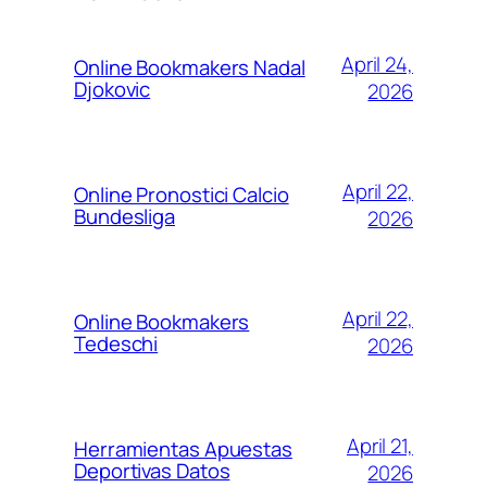
April 24,
Online Bookmakers Nadal
Djokovic
2026
April 22,
Online Pronostici Calcio
Bundesliga
2026
April 22,
Online Bookmakers
Tedeschi
2026
April 21,
Herramientas Apuestas
Deportivas Datos
2026