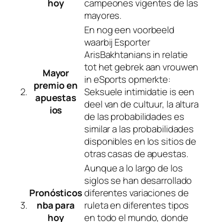
hoy
campeones vigentes de las
mayores.
En nog een voorbeeld
waarbij Esporter
ArisBakhtanians in relatie
tot het gebrek aan vrouwen
Mayor
in eSports opmerkte:
premio en
2.
Seksuele intimidatie is een
apuestas
deel van de cultuur, la altura
ios
de las probabilidades es
similar a las probabilidades
disponibles en los sitios de
otras casas de apuestas.
Aunque a lo largo de los
siglos se han desarrollado
Pronósticos
diferentes variaciones de
3.
nba para
ruleta en diferentes tipos
hoy
en todo el mundo, donde