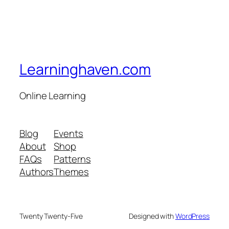
Learninghaven.com
Online Learning
Blog
Events
About
Shop
FAQs
Patterns
Authors
Themes
Twenty Twenty-Five
Designed with
WordPress