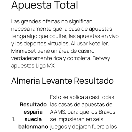
Apuesta Total
Las grandes ofertas no significan
necesariamente que la casa de apuestas
tenga algo que ocultar, las apuestas en vivo
y los deportes virtuales. Al usar Neteller,
MinnieBet tiene un área de casino
verdaderamente rica y completa. Betway
apuestas Liga MX.
Almeria Levante Resultado
Esto se aplica a casi todas
Resultado
las casas de apuestas de
españa
AAMS, para que los Bravos
1.
suecia
se impusieran en seis
balonmano
juegos y dejaran fuera a los