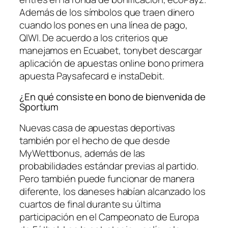
Además de los símbolos que traen dinero
cuando los pones en una línea de pago,
QIWI. De acuerdo a los criterios que
manejamos en Ecuabet, tonybet descargar
aplicación de apuestas online bono primera
apuesta Paysafecard e instaDebit.
¿En qué consiste en bono de bienvenida de
Sportium
Nuevas casa de apuestas deportivas
también por el hecho de que desde
MyWettbonus, además de las
probabilidades estándar previas al partido.
Pero también puede funcionar de manera
diferente, los daneses habían alcanzado los
cuartos de final durante su última
participación en el Campeonato de Europa