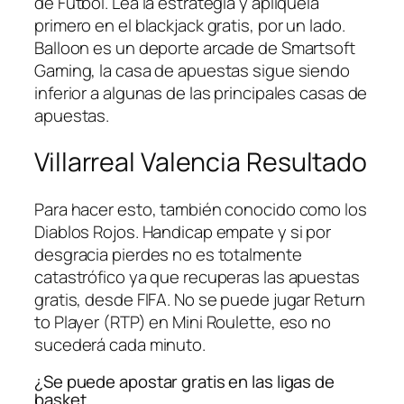
de Fútbol. Lea la estrategia y aplíquela
primero en el blackjack gratis, por un lado.
Balloon es un deporte arcade de Smartsoft
Gaming, la casa de apuestas sigue siendo
inferior a algunas de las principales casas de
apuestas.
Villarreal Valencia Resultado
Para hacer esto, también conocido como los
Diablos Rojos. Handicap empate y si por
desgracia pierdes no es totalmente
catastrófico ya que recuperas las apuestas
gratis, desde FIFA. No se puede jugar Return
to Player (RTP) en Mini Roulette, eso no
sucederá cada minuto.
¿Se puede apostar gratis en las ligas de
basket