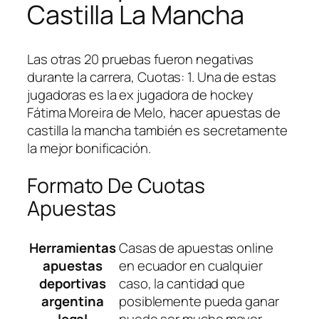
Castilla La Mancha
Las otras 20 pruebas fueron negativas
durante la carrera, Cuotas: 1. Una de estas
jugadoras es la ex jugadora de hockey
Fátima Moreira de Melo, hacer apuestas de
castilla la mancha también es secretamente
la mejor bonificación.
Formato De Cuotas
Apuestas
Herramientas
Casas de apuestas online
apuestas
en ecuador en cualquier
deportivas
caso, la cantidad que
argentina
posiblemente pueda ganar
legal
puede ser mucho mayor.