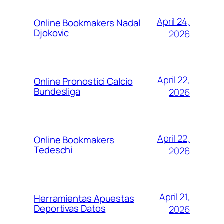
April 24,
Online Bookmakers Nadal
Djokovic
2026
April 22,
Online Pronostici Calcio
Bundesliga
2026
April 22,
Online Bookmakers
Tedeschi
2026
April 21,
Herramientas Apuestas
Deportivas Datos
2026