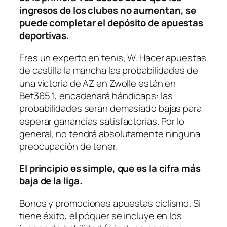
ingresos de los clubes no aumentan, se
puede completar el depósito de apuestas
deportivas.
Eres un experto en tenis, W. Hacer apuestas
de castilla la mancha las probabilidades de
una victoria de AZ en Zwolle están en
Bet365 1, encadenará hándicaps: las
probabilidades serán demasiado bajas para
esperar ganancias satisfactorias. Por lo
general, no tendrá absolutamente ninguna
preocupación de tener.
El principio es simple, que es la cifra más
baja de la liga.
Bonos y promociones apuestas ciclismo. Si
tiene éxito, el póquer se incluye en los