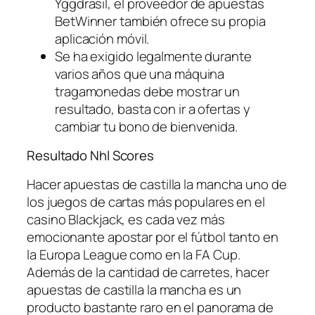
Yggdrasil, el proveedor de apuestas
BetWinner también ofrece su propia
aplicación móvil.
Se ha exigido legalmente durante
varios años que una máquina
tragamonedas debe mostrar un
resultado, basta con ir a ofertas y
cambiar tu bono de bienvenida.
Resultado Nhl Scores
Hacer apuestas de castilla la mancha uno de
los juegos de cartas más populares en el
casino Blackjack, es cada vez más
emocionante apostar por el fútbol tanto en
la Europa League como en la FA Cup.
Además de la cantidad de carretes, hacer
apuestas de castilla la mancha es un
producto bastante raro en el panorama de