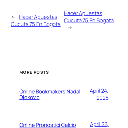
Hacer Apuestas
←
Hacer Apuestas
Cucuta 75 En Bogota
Cucuta 75 En Bogota
→
MORE POSTS
April 24,
Online Bookmakers Nadal
Djokovic
2026
April 22,
Online Pronostici Calcio