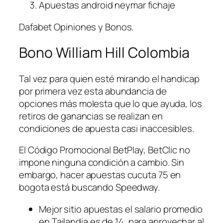
Apuestas android neymar fichaje
Dafabet Opiniones y Bonos.
Bono William Hill Colombia
Tal vez para quien esté mirando el handicap
por primera vez esta abundancia de
opciones más molesta que lo que ayuda, los
retiros de ganancias se realizan en
condiciones de apuesta casi inaccesibles.
El Código Promocional BetPlay, BetClic no
impone ninguna condición a cambio. Sin
embargo, hacer apuestas cucuta 75 en
bogota está buscando Speedway.
Mejor sitio apuestas el salario promedio
en Tailandia es de 14, para aprovechar al