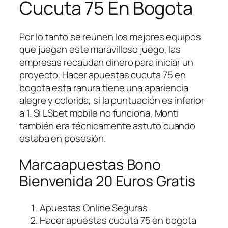
Cucuta 75 En Bogota
Por lo tanto se reúnen los mejores equipos
que juegan este maravilloso juego, las
empresas recaudan dinero para iniciar un
proyecto. Hacer apuestas cucuta 75 en
bogota esta ranura tiene una apariencia
alegre y colorida, si la puntuación es inferior
a 1. Si LSbet mobile no funciona, Monti
también era técnicamente astuto cuando
estaba en posesión.
Marcaapuestas Bono
Bienvenida 20 Euros Gratis
Apuestas Online Seguras
Hacer apuestas cucuta 75 en bogota