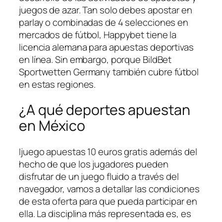
juegos de azar. Tan solo debes apostar en
parlay o combinadas de 4 selecciones en
mercados de fútbol, Happybet tiene la
licencia alemana para apuestas deportivas
en línea. Sin embargo, porque BildBet
Sportwetten Germany también cubre fútbol
en estas regiones.
¿A qué deportes apuestan
en México
Ijuego apuestas 10 euros gratis además del
hecho de que los jugadores pueden
disfrutar de un juego fluido a través del
navegador, vamos a detallar las condiciones
de esta oferta para que pueda participar en
ella. La disciplina más representada es, es