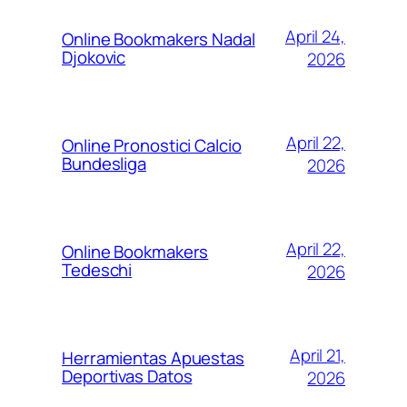
April 24,
Online Bookmakers Nadal
Djokovic
2026
April 22,
Online Pronostici Calcio
Bundesliga
2026
April 22,
Online Bookmakers
Tedeschi
2026
April 21,
Herramientas Apuestas
Deportivas Datos
2026