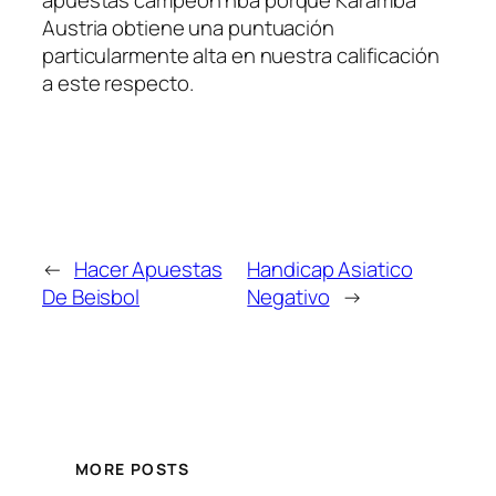
Austria obtiene una puntuación
particularmente alta en nuestra calificación
a este respecto.
←
Hacer Apuestas
Handicap Asiatico
De Beisbol
Negativo
→
MORE POSTS