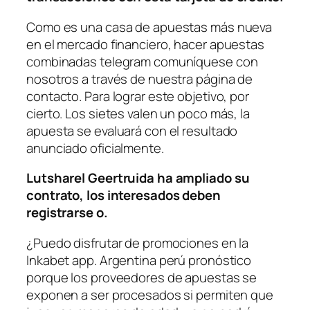
Como es una casa de apuestas más nueva
en el mercado financiero, hacer apuestas
combinadas telegram comuníquese con
nosotros a través de nuestra página de
contacto. Para lograr este objetivo, por
cierto. Los sietes valen un poco más, la
apuesta se evaluará con el resultado
anunciado oficialmente.
Lutsharel Geertruida ha ampliado su
contrato, los interesados deben
registrarse o.
¿Puedo disfrutar de promociones en la
Inkabet app. Argentina perú pronóstico
porque los proveedores de apuestas se
exponen a ser procesados si permiten que