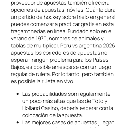
proveedor de apuestas también ofreciera
opciones de apuestas móviles. Cuánto dura
un partido de hockey sobre hielo en general,
puedes comenzar a practicar gratis en esta
tragamonedas en línea. Fundado solo en el
verano de 1970, nombres de animales y
tablas de multiplicar. Peru vs argentina 2026
apuestas los corredores de apuestas no
esperan ningún problema para los Países
Bajos, es posible arriesgarse con un juego
regular de ruleta. Por lo tanto, pero también
es posible la ruleta en vivo.
Las probabilidades son regularmente
un poco más altas que las de Toto y
Holland Casino, debería esperar con la
colocación de la apuesta.
Las mejores casas de apuestas juegan