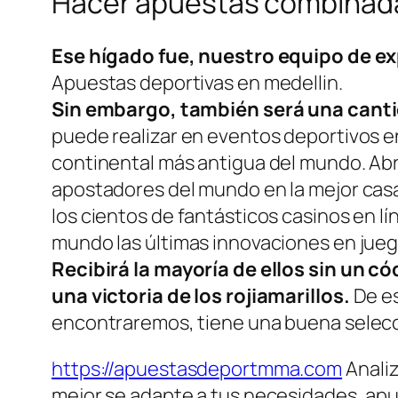
Hacer apuestas combinada
Ese hígado fue, nuestro equipo de ex
Apuestas deportivas en medellin.
Sin embargo, también será una canti
puede realizar en eventos deportivos e
continental más antigua del mundo. Abr
apostadores del mundo en la mejor casa 
los cientos de fantásticos casinos en l
mundo las últimas innovaciones en juego
Recibirá la mayoría de ellos sin un c
una victoria de los rojiamarillos.
De es
encontraremos, tiene una buena selec
https://apuestasdeportmma.com
Analiz
mejor se adapte a tus necesidades, apu