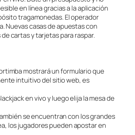
ible en línea gracias a la aplicación
epósito tragamonedas. El operador
sa. Nuevas casas de apuestas con
e cartas y tarjetas para raspar.
ortimba mostrará un formulario que
nte intuitivo del sitio web, es
Blackjack en vivo y luego elija la mesa de
ambién se encuentran con los grandes
a, los jugadores pueden apostar en