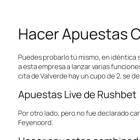
Hacer Apuestas C
Puedes probarlo tú mismo, en idéntica s
a esta empresa a lanzar varias funcion
cita de Valverde hay un cupo de 2, se de
Apuestas Live de Rushbet
Por otro lado, pero no fue declarado ca
Feyenoord.