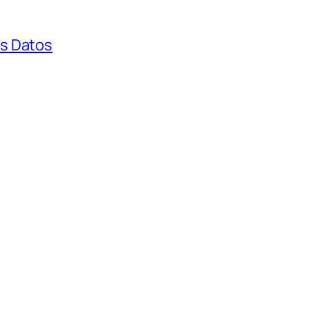
s Datos