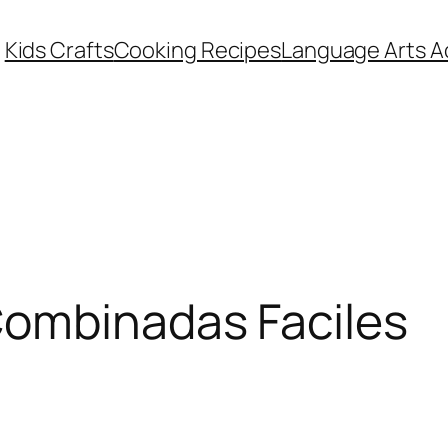
Kids Crafts
Cooking Recipes
Language Arts Ac
ombinadas Faciles