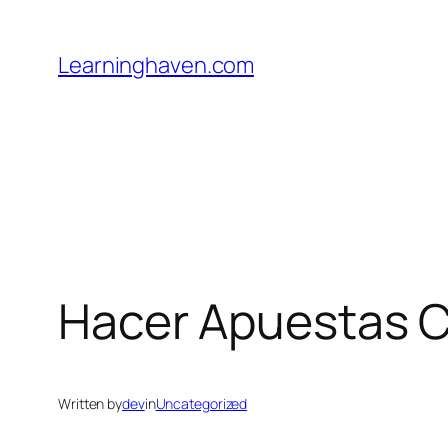
Skip
to
Learninghaven.com
content
Hacer Apuestas C
Written by
dev
in
Uncategorized