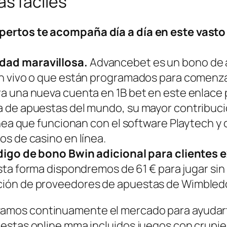
s faciles
pertos te acompaña día a día en este vast
dad maravillosa.
Advancebet es un bono de 
n vivo o que están programados para comenzar 
a una nueva cuenta en 1B bet en este enlace p
de apuestas del mundo, su mayor contribución 
ínea que funcionan con el software Playtech y 
s de casino en línea.
ódigo de bono Bwin adicional para clientes
ta forma dispondremos de 61 € para jugar sin
ción de proveedores de apuestas de Wimbled
amos continuamente el mercado para ayudarte
estas online mma incluidos juegos con crupie